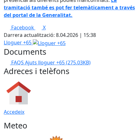
presencial als diferents pobles mancomnats.
La
tramitació també es pot fer telemàticament a través
del portal de la Generalitat.
Facebook
X
Darrera actualització: 8.04.2026 | 15:38
Lloguer +65
Documents
FAQS Ajuts lloguer +65
(275.03KB)
Adreces i telèfons
Accedeix
Meteo