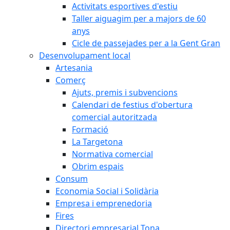
Activitats esportives d'estiu
Taller aiguagim per a majors de 60
anys
Cicle de passejades per a la Gent Gran
Desenvolupament local
Artesania
Comerç
Ajuts, premis i subvencions
Calendari de festius d'obertura
comercial autoritzada
Formació
La Targetona
Normativa comercial
Obrim espais
Consum
Economia Social i Solidària
Empresa i emprenedoria
Fires
Directori empresarial Tona