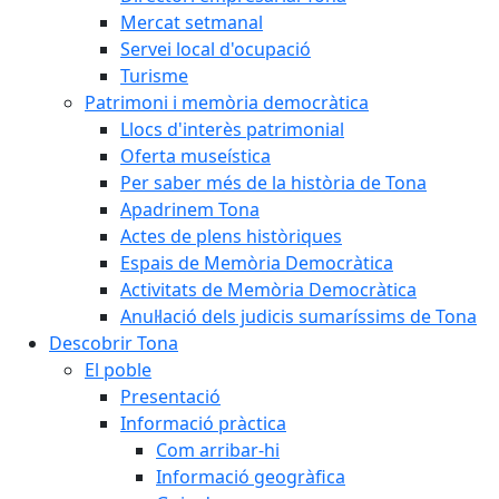
Mercat setmanal
Servei local d'ocupació
Turisme
Patrimoni i memòria democràtica
Llocs d'interès patrimonial
Oferta museística
Per saber més de la història de Tona
Apadrinem Tona
Actes de plens històriques
Espais de Memòria Democràtica
Activitats de Memòria Democràtica
Anul·lació dels judicis sumaríssims de Tona
Descobrir Tona
El poble
Presentació
Informació pràctica
Com arribar-hi
Informació geogràfica