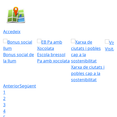
Accedeix
Visita
Bonus social de
Escola bressol
la llum
Pa amb xocolata
Xarxa de ciutats i
pobles cap a la
sostenibilitat
Anterior
Següent
1
2
3
4