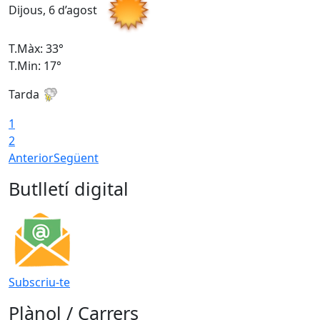
Dijous, 6 d’agost
D
T.Màx: 33°
T
T.Min: 17°
T
Tarda
T
1
2
Anterior
Següent
Butlletí digital
Subscriu-te
Plànol / Carrers