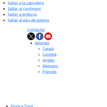
Saltar a la capçalera
Saltar al contingut
Saltar a enllaços
Saltar al peu de pàgina
Contactar
Idiomes
Català
Castellà
Anglès
Alemany
Francès
08.08.2026 | 01:14
Viure a Tona