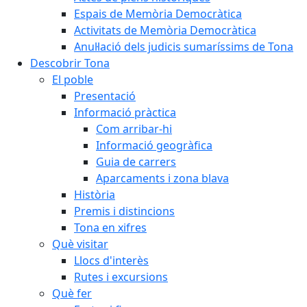
Espais de Memòria Democràtica
Activitats de Memòria Democràtica
Anul·lació dels judicis sumaríssims de Tona
Descobrir Tona
El poble
Presentació
Informació pràctica
Com arribar-hi
Informació geogràfica
Guia de carrers
Aparcaments i zona blava
Història
Premis i distincions
Tona en xifres
Què visitar
Llocs d'interès
Rutes i excursions
Què fer