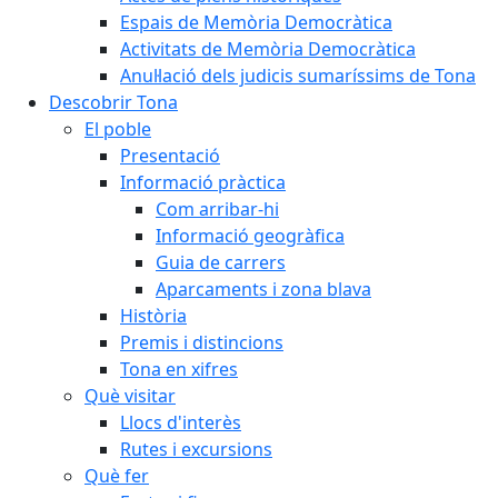
Espais de Memòria Democràtica
Activitats de Memòria Democràtica
Anul·lació dels judicis sumaríssims de Tona
Descobrir Tona
El poble
Presentació
Informació pràctica
Com arribar-hi
Informació geogràfica
Guia de carrers
Aparcaments i zona blava
Història
Premis i distincions
Tona en xifres
Què visitar
Llocs d'interès
Rutes i excursions
Què fer