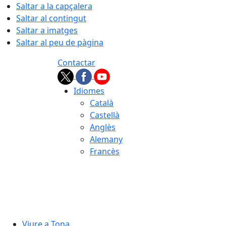
Saltar a la capçalera
Saltar al contingut
Saltar a imatges
Saltar al peu de pàgina
Contactar
Idiomes
Català
Castellà
Anglès
Alemany
Francès
07.08.2026 | 05:32
Viure a Tona