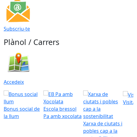
Subscriu-te
Plànol / Carrers
Accedeix
Visita
Bonus social de
Escola bressol
la llum
Pa amb xocolata
Xarxa de ciutats i
pobles cap a la