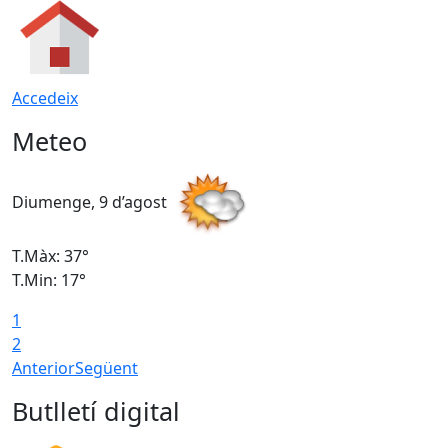
Accedeix
Meteo
Diumenge, 9 d’agost
D
T.Màx: 37°
T
T.Min: 17°
T
1
T
2
Anterior
Següent
Butlletí digital