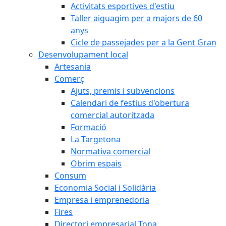
Activitats esportives d'estiu
Taller aiguagim per a majors de 60
anys
Cicle de passejades per a la Gent Gran
Desenvolupament local
Artesania
Comerç
Ajuts, premis i subvencions
Calendari de festius d'obertura
comercial autoritzada
Formació
La Targetona
Normativa comercial
Obrim espais
Consum
Economia Social i Solidària
Empresa i emprenedoria
Fires
Directori empresarial Tona