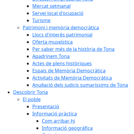
Mercat setmanal
Servei local d'ocupació
Turisme
Patrimoni i memòria democràtica
Llocs d'interès patrimonial
Oferta museística
Per saber més de la història de Tona
Apadrinem Tona
Actes de plens històriques
Espais de Memòria Democràtica
Activitats de Memòria Democràtica
Anul·lació dels judicis sumaríssims de Tona
Descobrir Tona
El poble
Presentació
Informació pràctica
Com arribar-hi
Informació geogràfica