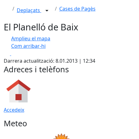
Cases de Pagès
Deplaçats
El Planelló de Baix
Amplieu el mapa
Com arribar-hi
Leaflet
| ©
OpenStreetMap
contributors
Facebook
X
+
Darrera actualització: 8.01.2013 | 12:34
−
Adreces i telèfons
Accedeix
Meteo