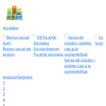
Accedeix
Visita
Bonus social de
Escola bressol
la llum
Pa amb xocolata
Xarxa de ciutats i
pobles cap a la
sostenibilitat
Anterior
Següent
1
2
3
4
5