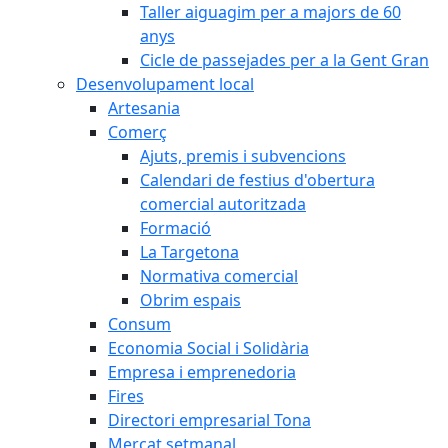
Taller aiguagim per a majors de 60
anys
Cicle de passejades per a la Gent Gran
Desenvolupament local
Artesania
Comerç
Ajuts, premis i subvencions
Calendari de festius d'obertura
comercial autoritzada
Formació
La Targetona
Normativa comercial
Obrim espais
Consum
Economia Social i Solidària
Empresa i emprenedoria
Fires
Directori empresarial Tona
Mercat setmanal