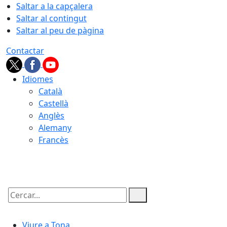
Saltar a la capçalera
Saltar al contingut
Saltar al peu de pàgina
Contactar
Idiomes
Català
Castellà
Anglès
Alemany
Francès
07.08.2026 | 17:48
Cercar:
Viure a Tona