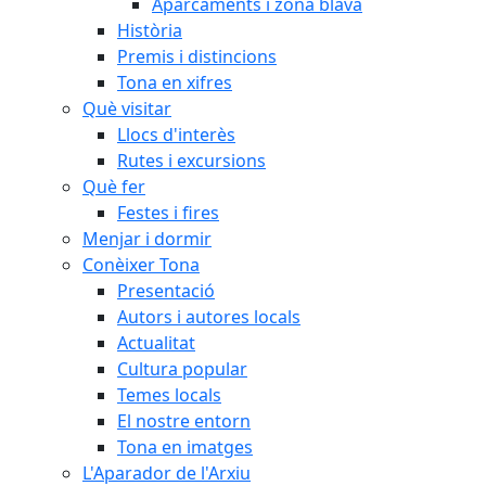
Aparcaments i zona blava
Història
Premis i distincions
Tona en xifres
Què visitar
Llocs d'interès
Rutes i excursions
Què fer
Festes i fires
Menjar i dormir
Conèixer Tona
Presentació
Autors i autores locals
Actualitat
Cultura popular
Temes locals
El nostre entorn
Tona en imatges
L'Aparador de l'Arxiu