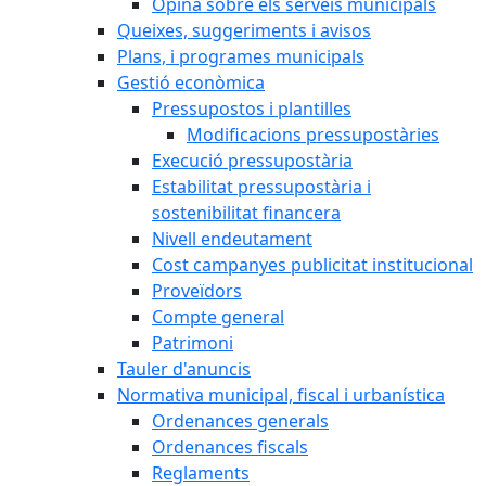
Opina sobre els serveis municipals
Queixes, suggeriments i avisos
Plans, i programes municipals
Gestió econòmica
Pressupostos i plantilles
Modificacions pressupostàries
Execució pressupostària
Estabilitat pressupostària i
sostenibilitat financera
Nivell endeutament
Cost campanyes publicitat institucional
Proveïdors
Compte general
Patrimoni
Tauler d'anuncis
Normativa municipal, fiscal i urbanística
Ordenances generals
Ordenances fiscals
Reglaments