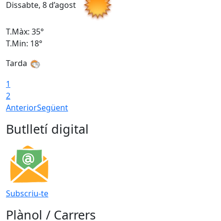
Dissabte, 8 d’agost
D
T.Màx: 35°
T
T.Min: 18°
T
Tarda
T
1
2
Anterior
Següent
Butlletí digital
Subscriu-te
Plànol / Carrers