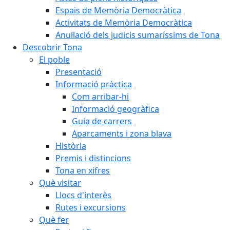
Espais de Memòria Democràtica
Activitats de Memòria Democràtica
Anul·lació dels judicis sumaríssims de Tona
Descobrir Tona
El poble
Presentació
Informació pràctica
Com arribar-hi
Informació geogràfica
Guia de carrers
Aparcaments i zona blava
Història
Premis i distincions
Tona en xifres
Què visitar
Llocs d'interès
Rutes i excursions
Què fer