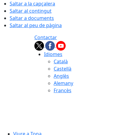
Saltar a la capçalera
Saltar al contingut
Saltar a documents
Saltar al peu de pàgina
Contactar
Idiomes
Català
Castellà
Anglès
Alemany
Francès
08.08.2026 | 14:06
Viure a Tona