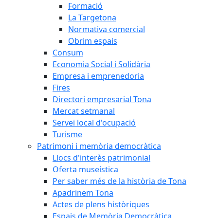
Formació
La Targetona
Normativa comercial
Obrim espais
Consum
Economia Social i Solidària
Empresa i emprenedoria
Fires
Directori empresarial Tona
Mercat setmanal
Servei local d'ocupació
Turisme
Patrimoni i memòria democràtica
Llocs d'interès patrimonial
Oferta museística
Per saber més de la història de Tona
Apadrinem Tona
Actes de plens històriques
Espais de Memòria Democràtica