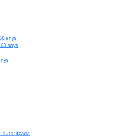
 50 anys
 60 anys
s
anys
l autoritzada