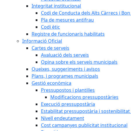
Integritat institucional
Codi de Conducta dels Alts Càrrecs i Bo
Pla de mesures antifrau
Codi ètic
Registre de funcionaris habilitats
Informació Oficial
Cartes de serveis
Avaluació dels serveis
Opina sobre els serveis municipals
Queixes, suggeriments i avisos
Plans, i programes municipals
Gestió econòmica
Pressupostos i plantilles
Modificacions pressupostàries
Execució pressupostària
Estabilitat pressupostària i sostenibilita
Nivell endeutament
Cost campanyes publicitat institucional