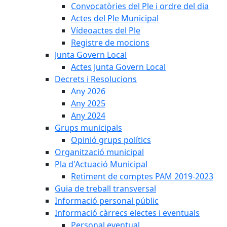
Convocatòries del Ple i ordre del dia
Actes del Ple Municipal
Vídeoactes del Ple
Registre de mocions
Junta Govern Local
Actes Junta Govern Local
Decrets i Resolucions
Any 2026
Any 2025
Any 2024
Grups municipals
Opinió grups polítics
Organització municipal
Pla d'Actuació Municipal
Retiment de comptes PAM 2019-2023
Guia de treball transversal
Informació personal públic
Informació càrrecs electes i eventuals
Personal eventual