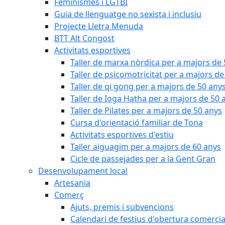
Feminismes i LGTBI
Guia de llenguatge no sexista i inclusiu
Projecte Lletra Menuda
BTT Alt Congost
Activitats esportives
Taller de marxa nòrdica per a majors de
Taller de psicomotricitat per a majors de
Taller de qi gong per a majors de 50 any
Taller de Ioga Hatha per a majors de 50 
Taller de Pilates per a majors de 50 anys
Cursa d'orientació familiar de Tona
Activitats esportives d'estiu
Taller aiguagim per a majors de 60 anys
Cicle de passejades per a la Gent Gran
Desenvolupament local
Artesania
Comerç
Ajuts, premis i subvencions
Calendari de festius d'obertura comercia