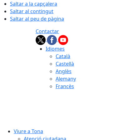
Saltar a la capçalera
Saltar al contingut
Saltar al peu de pàgina
Contactar
Idiomes
Català
Castellà
Anglès
Alemany
Francès
08.08.2026 | 09:53
Viure a Tona
Atenció ciutadana