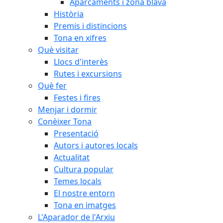
Aparcaments i zona blava
Història
Premis i distincions
Tona en xifres
Què visitar
Llocs d'interès
Rutes i excursions
Què fer
Festes i fires
Menjar i dormir
Conèixer Tona
Presentació
Autors i autores locals
Actualitat
Cultura popular
Temes locals
El nostre entorn
Tona en imatges
L'Aparador de l'Arxiu