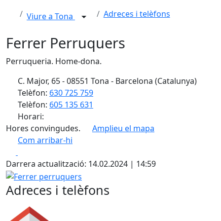
Adreces i telèfons
Viure a Tona
Ferrer Perruquers
Perruqueria. Home-dona.
C. Major, 65 - 08551 Tona - Barcelona (Catalunya)
Telèfon:
630 725 759
Telèfon:
605 135 631
Horari:
Hores convingudes.
Amplieu el mapa
Com arribar-hi
Leaflet
| ©
OpenStreetMap
contributors
Facebook
X
+
Darrera actualització: 14.02.2024 | 14:59
−
Ferrer perruquers
Adreces i telèfons