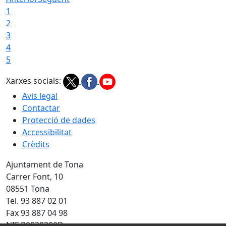
1
2
3
4
5
Xarxes socials:
Avis legal
Contactar
Protecció de dades
Accessibilitat
Crèdits
Ajuntament de Tona
Carrer Font, 10
08551 Tona
Tel. 93 887 02 01
Fax 93 887 04 98
NIF P0828300D