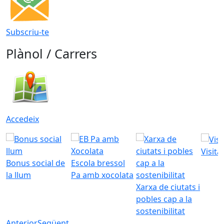
Subscriu-te
Plànol / Carrers
Accedeix
Visita
Bonus social de
Escola bressol
la llum
Pa amb xocolata
Xarxa de ciutats i
pobles cap a la
sostenibilitat
Anterior
Següent