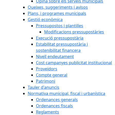
Opina sobre els serveis municipals
Queixes, suggeriments i avisos
Plans, i programes municipals
Gestió econòmica
Pressupostos i plantilles
Modificacions pressupostàries
Execució pressupostària
Estabilitat pressupostària i
sostenibilitat financera
Nivell endeutament
Cost campanyes publicitat institucional
Proveïdors
Compte general
Patrimoni
Tauler d'anuncis
Normativa municipal, fiscal i urbanística
Ordenances generals
Ordenances fiscals
Reglaments