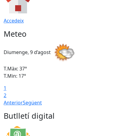
Accedeix
Meteo
Diumenge, 9 d’agost
D
T.Màx: 37°
T
T.Min: 17°
T
1
T
2
Anterior
Següent
Butlletí digital