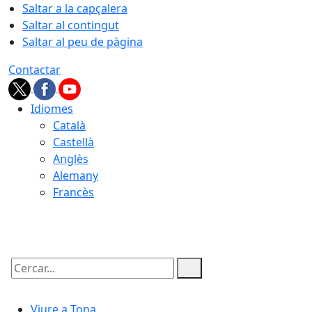
Saltar a la capçalera
Saltar al contingut
Saltar al peu de pàgina
Contactar
Idiomes
Català
Castellà
Anglès
Alemany
Francès
09.08.2026 | 05:21
Cercar:
Viure a Tona