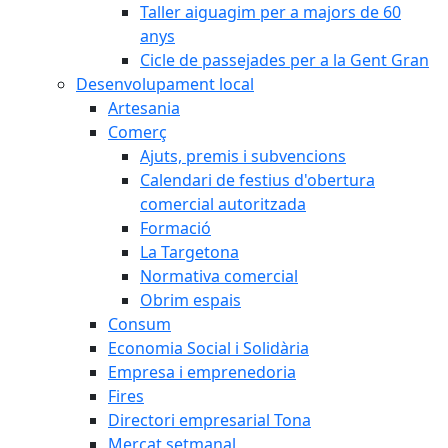
Taller aiguagim per a majors de 60
anys
Cicle de passejades per a la Gent Gran
Desenvolupament local
Artesania
Comerç
Ajuts, premis i subvencions
Calendari de festius d'obertura
comercial autoritzada
Formació
La Targetona
Normativa comercial
Obrim espais
Consum
Economia Social i Solidària
Empresa i emprenedoria
Fires
Directori empresarial Tona
Mercat setmanal