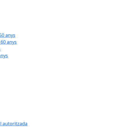
 50 anys
 60 anys
s
anys
l autoritzada