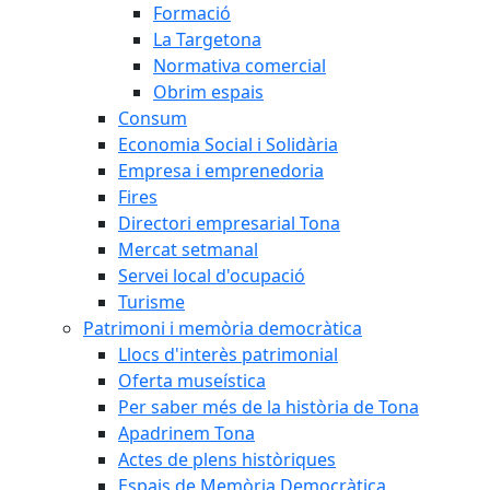
Formació
La Targetona
Normativa comercial
Obrim espais
Consum
Economia Social i Solidària
Empresa i emprenedoria
Fires
Directori empresarial Tona
Mercat setmanal
Servei local d'ocupació
Turisme
Patrimoni i memòria democràtica
Llocs d'interès patrimonial
Oferta museística
Per saber més de la història de Tona
Apadrinem Tona
Actes de plens històriques
Espais de Memòria Democràtica