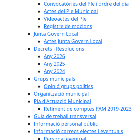
Convocatòries del Ple i ordre del dia
Actes del Ple Municipal
Vídeoactes del Ple
Registre de mocions
Junta Govern Local
Actes Junta Govern Local
Decrets i Resolucions
Any 2026
Any 2025
Any 2024
Grups municipals
Opinió grups polítics
Organització municipal
Pla d'Actuació Municipal
Retiment de comptes PAM 2019-2023
Guia de treball transversal
Informació personal públic
Informació càrrecs electes i eventuals
Personal eventual