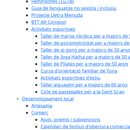
Feminismes i LGTBI
Guia de llenguatge no sexista i inclusiu
Projecte Lletra Menuda
BTT Alt Congost
Activitats esportives
Taller de marxa nòrdica per a majors de
Taller de psicomotricitat per a majors de
Taller de qi gong per a majors de 50 any
Taller de Ioga Hatha per a majors de 50 
Taller de Pilates per a majors de 50 anys
Cursa d'orientació familiar de Tona
Activitats esportives d'estiu
Taller aiguagim per a majors de 60 anys
Cicle de passejades per a la Gent Gran
Desenvolupament local
Artesania
Comerç
Ajuts, premis i subvencions
Calendari de festius d'obertura comercia