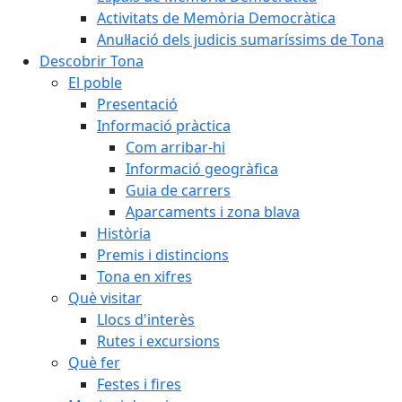
Activitats de Memòria Democràtica
Anul·lació dels judicis sumaríssims de Tona
Descobrir Tona
El poble
Presentació
Informació pràctica
Com arribar-hi
Informació geogràfica
Guia de carrers
Aparcaments i zona blava
Història
Premis i distincions
Tona en xifres
Què visitar
Llocs d'interès
Rutes i excursions
Què fer
Festes i fires