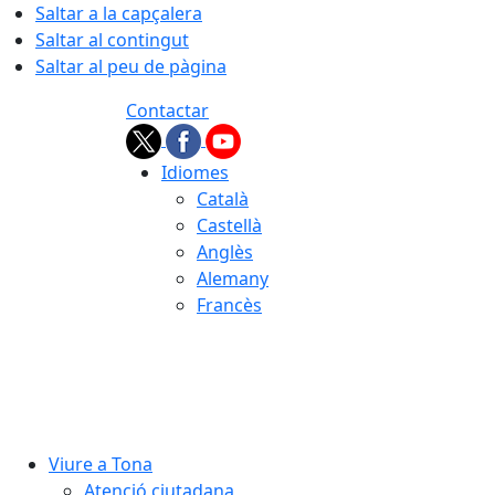
Saltar a la capçalera
Saltar al contingut
Saltar al peu de pàgina
Contactar
Idiomes
Català
Castellà
Anglès
Alemany
Francès
08.08.2026 | 01:57
Viure a Tona
Atenció ciutadana