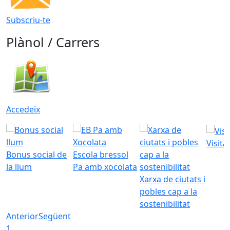
Subscriu-te
Plànol / Carrers
Accedeix
Visita
Bonus social de
Escola bressol
la llum
Pa amb xocolata
Xarxa de ciutats i
pobles cap a la
sostenibilitat
Anterior
Següent
1