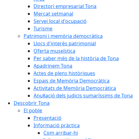
Directori empresarial Tona
Mercat setmanal
Servei local d'ocupació
Turisme
Patrimoni i memòria democràtica
Llocs d'interès patrimonial
Oferta museística
Per saber més de la història de Tona
Apadrinem Tona
Actes de plens històriques
Espais de Memòria Democràtica
Activitats de Memòria Democràtica
Anul·lació dels judicis sumaríssims de Tona
Descobrir Tona
El poble
Presentació
Informació pràctica
Com arribar-hi