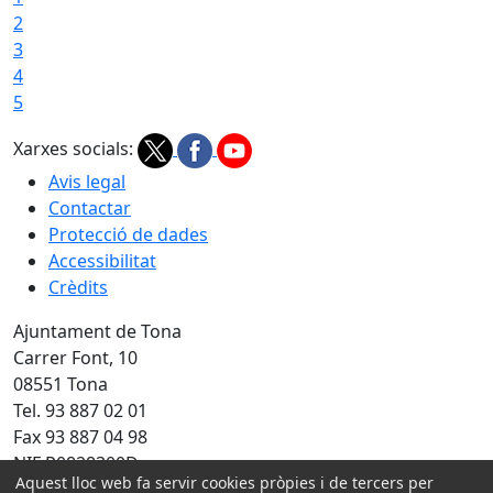
2
3
4
5
Xarxes socials:
Avis legal
Contactar
Protecció de dades
Accessibilitat
Crèdits
Ajuntament de Tona
Carrer Font, 10
08551 Tona
Tel. 93 887 02 01
Fax 93 887 04 98
NIF P0828300D
Aquest lloc web fa servir cookies pròpies i de tercers per