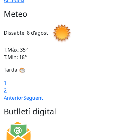
Accedeix
Meteo
Dissabte, 8 d’agost
D
T.Màx: 35°
T
T.Min: 18°
T
Tarda
T
1
2
Anterior
Següent
Butlletí digital