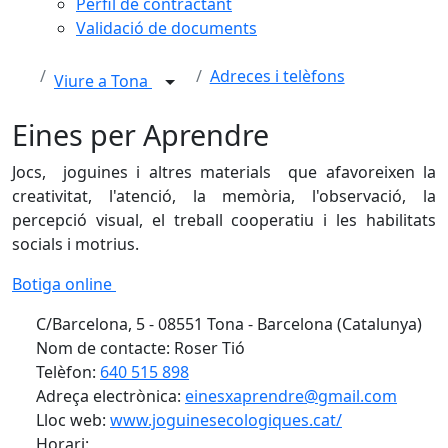
Perfil de contractant
Validació de documents
Adreces i telèfons
Viure a Tona
Eines per Aprendre
Jocs, joguines i altres materials que afavoreixen la
creativitat, l'atenció, la memòria, l'observació, la
percepció visual, el treball cooperatiu i les habilitats
socials i motrius.
Botiga online
C/Barcelona, 5 - 08551 Tona - Barcelona (Catalunya)
Nom de contacte: Roser Tió
Telèfon:
640 515 898
Adreça electrònica:
einesxaprendre@gmail.com
Lloc web:
www.joguinesecologiques.cat/
Horari: