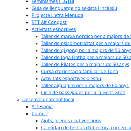
Feminismes i LGTBI
Guia de llenguatge no sexista i inclusiu
Projecte Lletra Menuda
BTT Alt Congost
Activitats esportives
Taller de marxa nòrdica per a majors de
Taller de psicomotricitat per a majors de
Taller de qi gong per a majors de 50 any
Taller de Ioga Hatha per a majors de 50 
Taller de Pilates per a majors de 50 anys
Cursa d'orientació familiar de Tona
Activitats esportives d'estiu
Taller aiguagim per a majors de 60 anys
Cicle de passejades per a la Gent Gran
Desenvolupament local
Artesania
Comerç
Ajuts, premis i subvencions
Calendari de festius d'obertura comercia