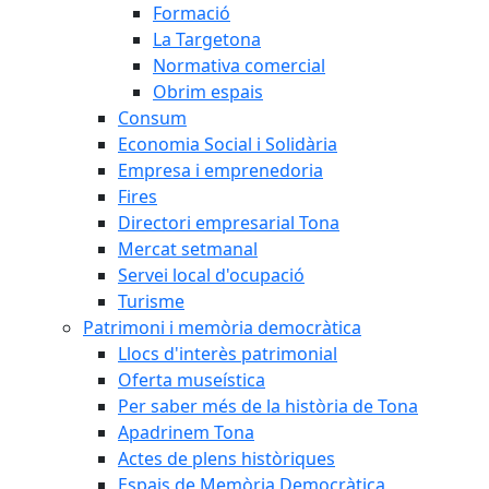
Formació
La Targetona
Normativa comercial
Obrim espais
Consum
Economia Social i Solidària
Empresa i emprenedoria
Fires
Directori empresarial Tona
Mercat setmanal
Servei local d'ocupació
Turisme
Patrimoni i memòria democràtica
Llocs d'interès patrimonial
Oferta museística
Per saber més de la història de Tona
Apadrinem Tona
Actes de plens històriques
Espais de Memòria Democràtica