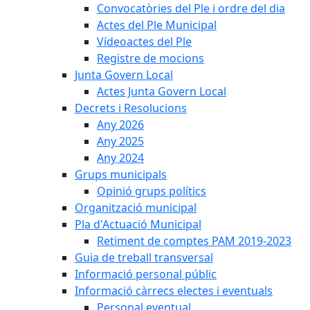
Convocatòries del Ple i ordre del dia
Actes del Ple Municipal
Vídeoactes del Ple
Registre de mocions
Junta Govern Local
Actes Junta Govern Local
Decrets i Resolucions
Any 2026
Any 2025
Any 2024
Grups municipals
Opinió grups polítics
Organització municipal
Pla d'Actuació Municipal
Retiment de comptes PAM 2019-2023
Guia de treball transversal
Informació personal públic
Informació càrrecs electes i eventuals
Personal eventual