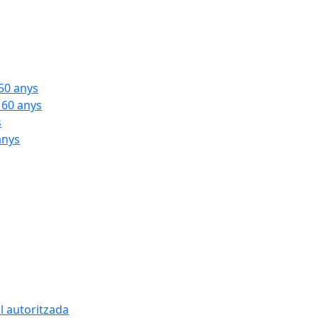
 50 anys
 60 anys
s
anys
l autoritzada