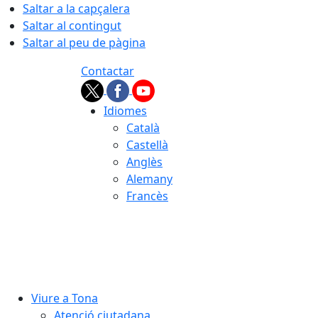
Saltar a la capçalera
Saltar al contingut
Saltar al peu de pàgina
Contactar
Idiomes
Català
Castellà
Anglès
Alemany
Francès
08.08.2026 | 18:01
Viure a Tona
Atenció ciutadana