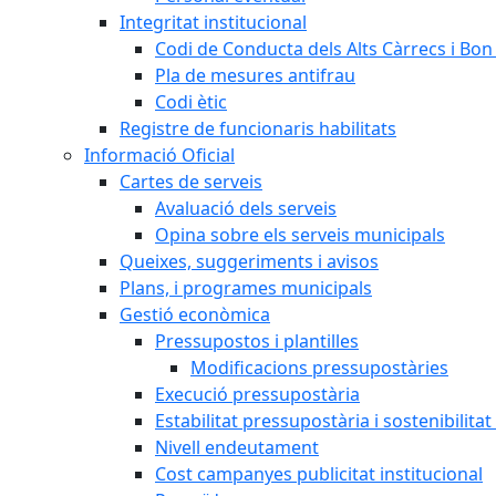
Integritat institucional
Codi de Conducta dels Alts Càrrecs i Bo
Pla de mesures antifrau
Codi ètic
Registre de funcionaris habilitats
Informació Oficial
Cartes de serveis
Avaluació dels serveis
Opina sobre els serveis municipals
Queixes, suggeriments i avisos
Plans, i programes municipals
Gestió econòmica
Pressupostos i plantilles
Modificacions pressupostàries
Execució pressupostària
Estabilitat pressupostària i sostenibilita
Nivell endeutament
Cost campanyes publicitat institucional