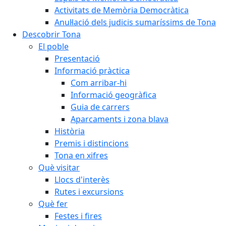
Activitats de Memòria Democràtica
Anul·lació dels judicis sumaríssims de Tona
Descobrir Tona
El poble
Presentació
Informació pràctica
Com arribar-hi
Informació geogràfica
Guia de carrers
Aparcaments i zona blava
Història
Premis i distincions
Tona en xifres
Què visitar
Llocs d'interès
Rutes i excursions
Què fer
Festes i fires