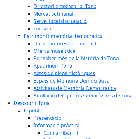
Directori empresarial Tona
Mercat setmanal
Servei local d'ocupació
Turisme
Patrimoni i memòria democràtica
Llocs d'interès patrimonial
Oferta museística
Per saber més de la història de Tona
Apadrinem Tona
Actes de plens històriques
Espais de Memòria Democràtica
Activitats de Memòria Democràtica
Anul·lació dels judicis sumaríssims de Tona
Descobrir Tona
El poble
Presentació
Informació pràctica
Com arribar-hi