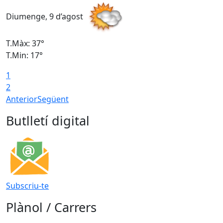
Diumenge, 9 d’agost
D
T.Màx: 37°
T
T.Min: 17°
T
1
T
2
Anterior
Següent
Butlletí digital
Subscriu-te
Plànol / Carrers