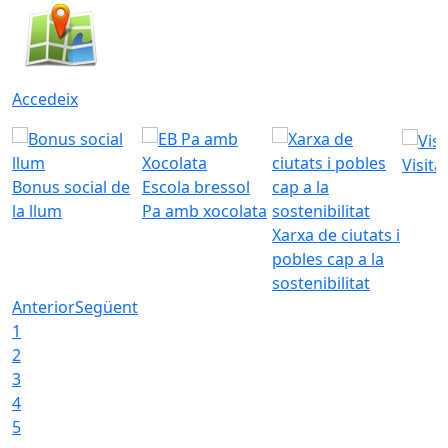
Accedeix
Visita
Bonus social de
Escola bressol
la llum
Pa amb xocolata
Xarxa de ciutats i
pobles cap a la
sostenibilitat
Anterior
Següent
1
2
3
4
5