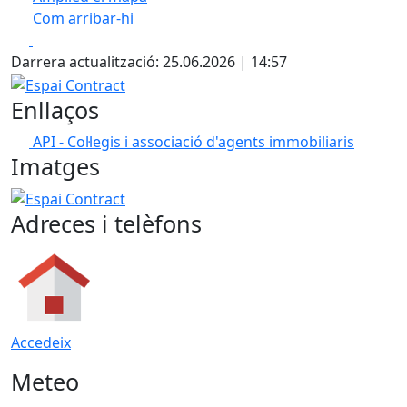
Com arribar-hi
Leaflet
| ©
OpenStreetMap
contributors
Facebook
X
+
Darrera actualització: 25.06.2026 | 14:57
−
Espai Contract
Enllaços
API - Col·legis i associació d'agents immobiliaris
Imatges
Espai Contract
Adreces i telèfons
Accedeix
Meteo