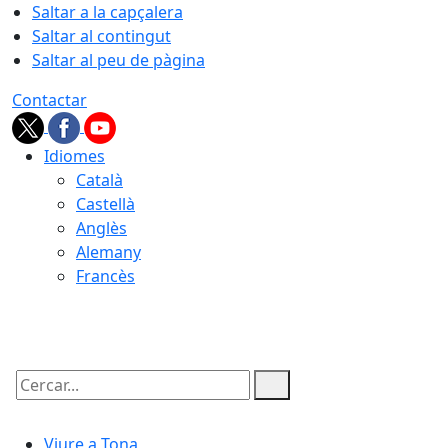
Saltar a la capçalera
Saltar al contingut
Saltar al peu de pàgina
Contactar
Idiomes
Català
Castellà
Anglès
Alemany
Francès
07.08.2026 | 03:47
Cercar:
Viure a Tona