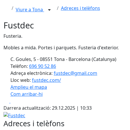
Adreces i telèfons
Viure a Tona
Fustdec
Fusteria.
Mobles a mida. Portes i parquets. Fusteria d'exterior.
C. Goules, 5 - 08551 Tona - Barcelona (Catalunya)
Telèfon:
696 90 52 86
Adreça electrònica:
fustdec@gmail.com
Lloc web:
fustdec.com/
Amplieu el mapa
Com arribar-hi
Leaflet
| ©
OpenStreetMap
contributors
Facebook
X
+
Darrera actualització: 29.12.2025 | 10:33
−
Fustdec
Adreces i telèfons