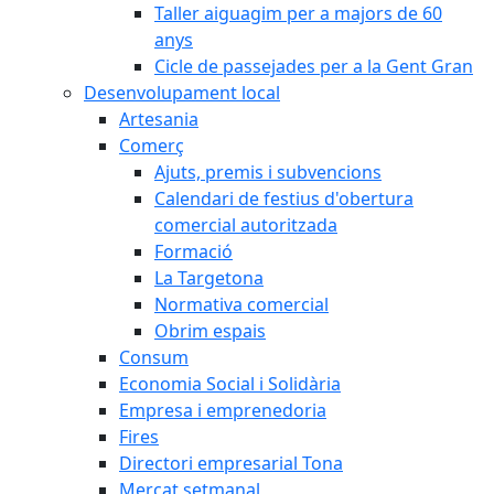
Taller aiguagim per a majors de 60
anys
Cicle de passejades per a la Gent Gran
Desenvolupament local
Artesania
Comerç
Ajuts, premis i subvencions
Calendari de festius d'obertura
comercial autoritzada
Formació
La Targetona
Normativa comercial
Obrim espais
Consum
Economia Social i Solidària
Empresa i emprenedoria
Fires
Directori empresarial Tona
Mercat setmanal