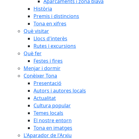
Aparcaments i zona blava
Història
Premis i distincions
Tona en xifres
Què visitar
Llocs d'interès
Rutes i excursions
Què fer
Festes i fires
Menjar i dormir
Conèixer Tona
Presentació
Autors i autores locals
Actualitat
Cultura popular
Temes locals
El nostre entorn
Tona en imatges
L'Aparador de l'Arxiu