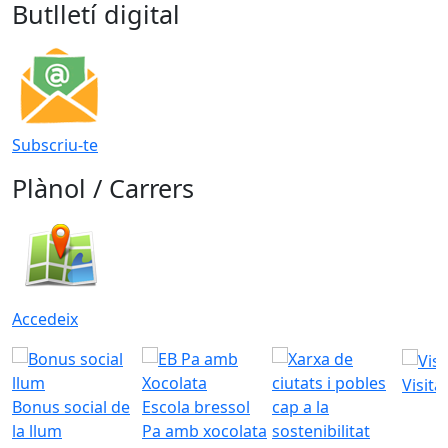
Butlletí digital
Subscriu-te
Plànol / Carrers
Accedeix
Visita
Bonus social de
Escola bressol
la llum
Pa amb xocolata