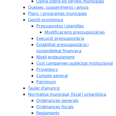
Opina sobre els serveis municipals
Queixes, suggeriments i avisos
Plans, i programes municipals
Gestió econòmica
Pressupostos i plantilles
Modificacions pressupostàries
Execució pressupostària
Estabilitat pressupostària i
sostenibilitat financera
Nivell endeutament
Cost campanyes publicitat institucional
Proveïdors
Compte general
Patrimoni
Tauler d'anuncis
Normativa municipal, fiscal i urbanística
Ordenances generals
Ordenances fiscals
Reglaments