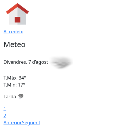
Accedeix
Meteo
Divendres, 7 d’agost
D
T.Màx: 34°
T
T.Min: 17°
T
Tarda
T
1
2
Anterior
Següent