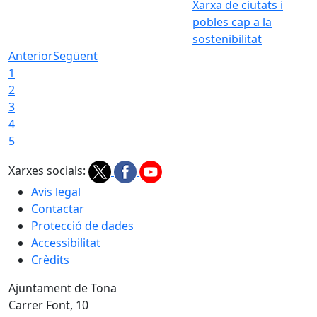
Xarxa de ciutats i
pobles cap a la
sostenibilitat
Anterior
Següent
1
2
3
4
5
Xarxes socials:
Avis legal
Contactar
Protecció de dades
Accessibilitat
Crèdits
Ajuntament de Tona
Carrer Font, 10