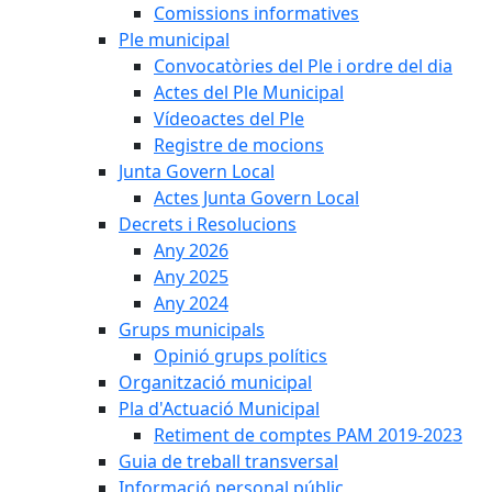
Comissions informatives
Ple municipal
Convocatòries del Ple i ordre del dia
Actes del Ple Municipal
Vídeoactes del Ple
Registre de mocions
Junta Govern Local
Actes Junta Govern Local
Decrets i Resolucions
Any 2026
Any 2025
Any 2024
Grups municipals
Opinió grups polítics
Organització municipal
Pla d'Actuació Municipal
Retiment de comptes PAM 2019-2023
Guia de treball transversal
Informació personal públic