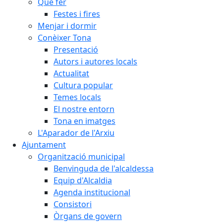
Què fer
Festes i fires
Menjar i dormir
Conèixer Tona
Presentació
Autors i autores locals
Actualitat
Cultura popular
Temes locals
El nostre entorn
Tona en imatges
L'Aparador de l'Arxiu
Ajuntament
Organització municipal
Benvinguda de l'alcaldessa
Equip d'Alcaldia
Agenda institucional
Consistori
Òrgans de govern