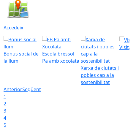
Accedeix
Visita
Bonus social de
Escola bressol
la llum
Pa amb xocolata
Xarxa de ciutats i
pobles cap a la
sostenibilitat
Anterior
Següent
1
2
3
4
5