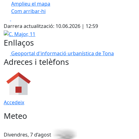
Amplieu el mapa
Com arribar-hi
Leaflet
| ©
OpenStreetMap
contributors
Facebook
X
+
Darrera actualització: 10.06.2026 | 12:59
−
C. Major, 11
Enllaços
Geoportal d'informació urbanística de Tona
Adreces i telèfons
Accedeix
Meteo
Divendres, 7 d’agost
D