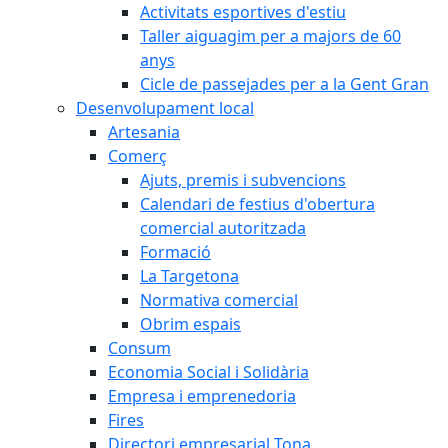
Activitats esportives d'estiu
Taller aiguagim per a majors de 60
anys
Cicle de passejades per a la Gent Gran
Desenvolupament local
Artesania
Comerç
Ajuts, premis i subvencions
Calendari de festius d'obertura
comercial autoritzada
Formació
La Targetona
Normativa comercial
Obrim espais
Consum
Economia Social i Solidària
Empresa i emprenedoria
Fires
Directori empresarial Tona