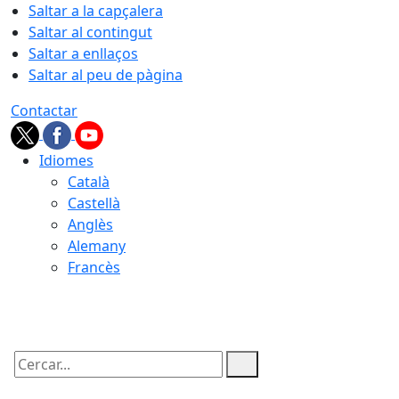
Saltar a la capçalera
Saltar al contingut
Saltar a enllaços
Saltar al peu de pàgina
Contactar
Idiomes
Català
Castellà
Anglès
Alemany
Francès
06.08.2026 | 19:08
Cercar: