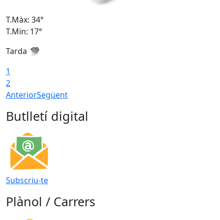
T.Màx: 34°
T
T.Min: 17°
T
Tarda
T
1
2
Anterior
Següent
Butlletí digital
Subscriu-te
Plànol / Carrers