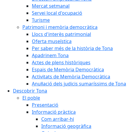
Mercat setmanal
Servei local d'ocupació
Turisme
Patrimoni i memòria democràtica
Llocs d'interès patrimonial
Oferta museística
Per saber més de la història de Tona
Apadrinem Tona
Actes de plens històriques
Espais de Memòria Democràtica
Activitats de Memòria Democràtica
Anul·lació dels judicis sumaríssims de Tona
Descobrir Tona
El poble
Presentació
Informació pràctica
Com arribar-hi
Informació geogràfica