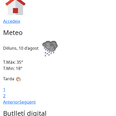
Accedeix
Meteo
Dilluns, 10 d’agost
D
T.Màx: 35°
T
T.Min: 18°
T
Tarda
T
1
2
Anterior
Següent
Butlletí digital