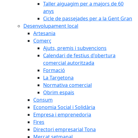
Taller aiguagim per a majors de 60
anys
Cicle de passejades per a la Gent Gran
Desenvolupament local
Artesania
Comerç
Ajuts, premis i subvencions
Calendari de festius d'obertura
comercial autoritzada
Formació
La Targetona
Normativa comercial
Obrim espais
Consum
Economia Social i Solidària
Empresa i emprenedoria
Fires
Directori empresarial Tona
Mercat setmanal