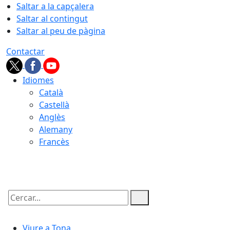
Saltar a la capçalera
Saltar al contingut
Saltar al peu de pàgina
Contactar
Idiomes
Català
Castellà
Anglès
Alemany
Francès
09.08.2026 | 13:35
Cercar:
Viure a Tona