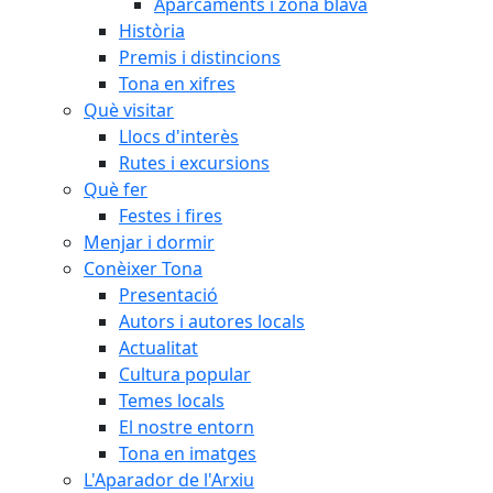
Aparcaments i zona blava
Història
Premis i distincions
Tona en xifres
Què visitar
Llocs d'interès
Rutes i excursions
Què fer
Festes i fires
Menjar i dormir
Conèixer Tona
Presentació
Autors i autores locals
Actualitat
Cultura popular
Temes locals
El nostre entorn
Tona en imatges
L'Aparador de l'Arxiu