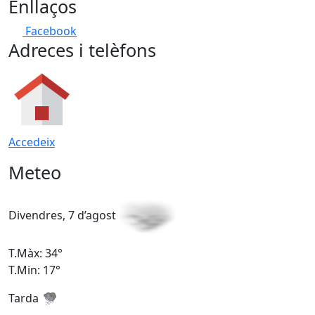
Enllaços
Facebook
Adreces i telèfons
Accedeix
Meteo
Divendres, 7 d’agost
D
T.Màx: 34°
T
T.Min: 17°
T
Tarda
T