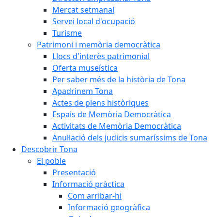
Mercat setmanal
Servei local d'ocupació
Turisme
Patrimoni i memòria democràtica
Llocs d'interès patrimonial
Oferta museística
Per saber més de la història de Tona
Apadrinem Tona
Actes de plens històriques
Espais de Memòria Democràtica
Activitats de Memòria Democràtica
Anul·lació dels judicis sumaríssims de Tona
Descobrir Tona
El poble
Presentació
Informació pràctica
Com arribar-hi
Informació geogràfica