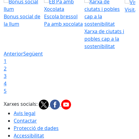
Visita
Bonus social de
Escola bressol
la llum
Pa amb xocolata
Xarxa de ciutats i
pobles cap a la
sostenibilitat
Anterior
Següent
1
2
3
4
5
Xarxes socials:
Avis legal
Contactar
Protecció de dades
Accessibilitat