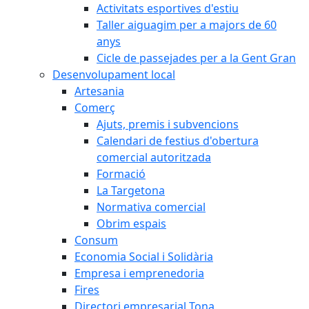
Activitats esportives d'estiu
Taller aiguagim per a majors de 60
anys
Cicle de passejades per a la Gent Gran
Desenvolupament local
Artesania
Comerç
Ajuts, premis i subvencions
Calendari de festius d'obertura
comercial autoritzada
Formació
La Targetona
Normativa comercial
Obrim espais
Consum
Economia Social i Solidària
Empresa i emprenedoria
Fires
Directori empresarial Tona