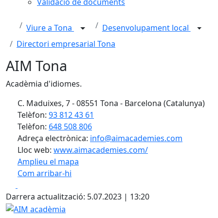
Validació de documents
Viure a Tona
Desenvolupament local
Directori empresarial Tona
AIM Tona
Acadèmia d'idiomes.
C. Maduixes, 7 - 08551 Tona - Barcelona (Catalunya)
Telèfon:
93 812 43 61
Telèfon:
648 508 806
Adreça electrònica:
info@aimacademies.com
Lloc web:
www.aimacademies.com/
Amplieu el mapa
Com arribar-hi
Leaflet
| ©
OpenStreetMap
contributors
Facebook
X
+
Darrera actualització: 5.07.2023 | 13:20
−
AIM acadèmia