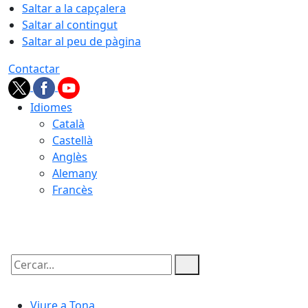
Saltar a la capçalera
Saltar al contingut
Saltar al peu de pàgina
Contactar
Idiomes
Català
Castellà
Anglès
Alemany
Francès
07.08.2026 | 14:53
Cercar:
Viure a Tona