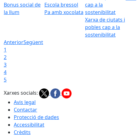
Bonus social de
Escola bressol
la llum
Pa amb xocolata
Xarxa de ciutats i
pobles cap a la
sostenibilitat
Anterior
Següent
1
2
3
4
5
Xarxes socials:
Avis legal
Contactar
Protecció de dades
Accessibilitat
Crèdits