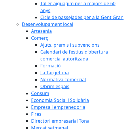
Taller aiguagim per a majors de 60
anys
Cicle de passejades per a la Gent Gran
Desenvolupament local
Artesania
Comerç
Ajuts, premis i subvencions
Calendari de festius d'obertura
comercial autoritzada
Formació
La Targetona
Normativa comercial
Obrim espais
Consum
Economia Social i Solidària
Empresa i emprenedoria
Fires
Directori empresarial Tona
Mercat setmanal