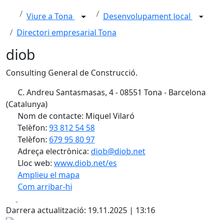
Viure a Tona
Desenvolupament local
Directori empresarial Tona
diob
Consulting General de Construcció.
C. Andreu Santasmasas, 4 - 08551 Tona - Barcelona
(Catalunya)
Nom de contacte: Miquel Vilaró
Telèfon:
93 812 54 58
Telèfon:
679 95 80 97
Adreça electrònica:
diob@diob.net
Lloc web:
www.diob.net/es
Amplieu el mapa
Com arribar-hi
Leaflet
| ©
OpenStreetMap
contributors
Facebook
X
+
Darrera actualització: 19.11.2025 | 13:16