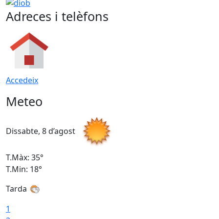
−
diob
Adreces i telèfons
Accedeix
Meteo
Dissabte, 8 d’agost
D
T.Màx: 35°
T
T.Min: 18°
T
Tarda
T
1