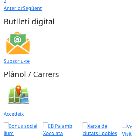
2
Anterior
Següent
Butlletí digital
Subscriu-te
Plànol / Carrers
Accedeix
Visita