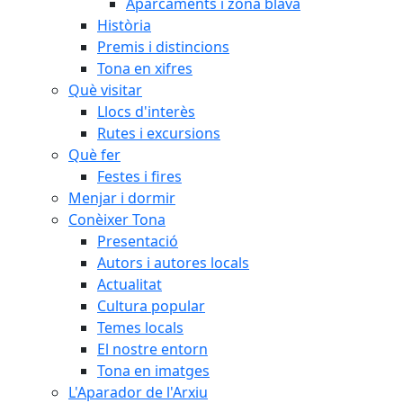
Aparcaments i zona blava
Història
Premis i distincions
Tona en xifres
Què visitar
Llocs d'interès
Rutes i excursions
Què fer
Festes i fires
Menjar i dormir
Conèixer Tona
Presentació
Autors i autores locals
Actualitat
Cultura popular
Temes locals
El nostre entorn
Tona en imatges
L'Aparador de l'Arxiu