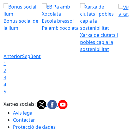
Visita
Bonus social de
Escola bressol
la llum
Pa amb xocolata
Xarxa de ciutats i
pobles cap a la
sostenibilitat
Anterior
Següent
1
2
3
4
5
Xarxes socials:
Avis legal
Contactar
Protecció de dades