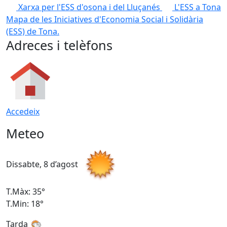
Xarxa per l'ESS d'osona i del Lluçanés
L'ESS a Tona
Mapa de les Iniciatives d'Economia Social i Solidària
(ESS) de Tona.
Adreces i telèfons
Accedeix
Meteo
Dissabte, 8 d’agost
D
T.Màx: 35°
T
T.Min: 18°
T
Tarda
T