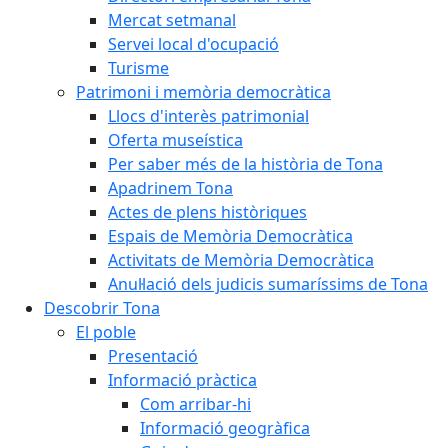
Mercat setmanal
Servei local d'ocupació
Turisme
Patrimoni i memòria democràtica
Llocs d'interès patrimonial
Oferta museística
Per saber més de la història de Tona
Apadrinem Tona
Actes de plens històriques
Espais de Memòria Democràtica
Activitats de Memòria Democràtica
Anul·lació dels judicis sumaríssims de Tona
Descobrir Tona
El poble
Presentació
Informació pràctica
Com arribar-hi
Informació geogràfica