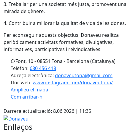
3. Treballar per una societat més justa, promovent una
mirada de gènere.
4. Contribuir a millorar la qualitat de vida de les dones.
Per aconseguir aquests objectius, Donaveu realitza
periòdicament activitats formatives, divulgatives,
informatives, participatives i reivindicatives.
C/Font, 10 - 08551 Tona - Barcelona (Catalunya)
Telèfon:
680 456 418
Adreça electrònica:
donaveutona@gmail.com
Lloc web:
www.instagram.com/donaveutona/
Amplieu el mapa
Com arribar-hi
Leaflet
| ©
OpenStreetMap
contributors
Facebook
X
+
Darrera actualització: 8.06.2026 | 11:35
−
Donaveu
Enllaços