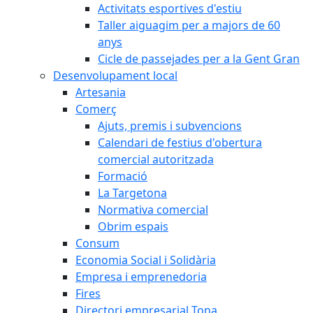
Activitats esportives d'estiu
Taller aiguagim per a majors de 60
anys
Cicle de passejades per a la Gent Gran
Desenvolupament local
Artesania
Comerç
Ajuts, premis i subvencions
Calendari de festius d'obertura
comercial autoritzada
Formació
La Targetona
Normativa comercial
Obrim espais
Consum
Economia Social i Solidària
Empresa i emprenedoria
Fires
Directori empresarial Tona