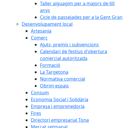
Taller aiguagim per a majors de 60
anys
Cicle de passejades per a la Gent Gran
Desenvolupament local
Artesania
Comerç
Ajuts, premis i subvencions
Calendari de festius d'obertura
comercial autoritzada
Formació
La Targetona
Normativa comercial
Obrim espais
Consum
Economia Social i Solidària
Empresa i emprenedoria
Fires
Directori empresarial Tona
Mercat setmanal