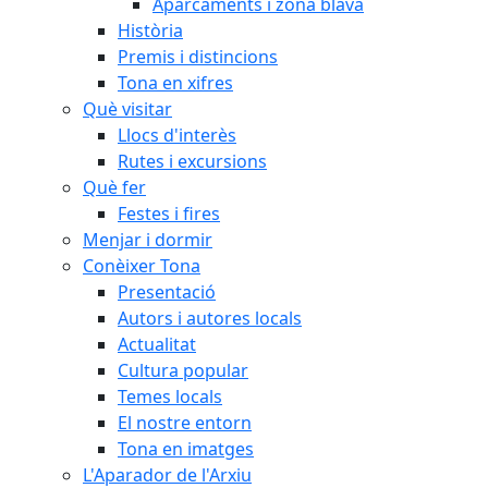
Aparcaments i zona blava
Història
Premis i distincions
Tona en xifres
Què visitar
Llocs d'interès
Rutes i excursions
Què fer
Festes i fires
Menjar i dormir
Conèixer Tona
Presentació
Autors i autores locals
Actualitat
Cultura popular
Temes locals
El nostre entorn
Tona en imatges
L'Aparador de l'Arxiu