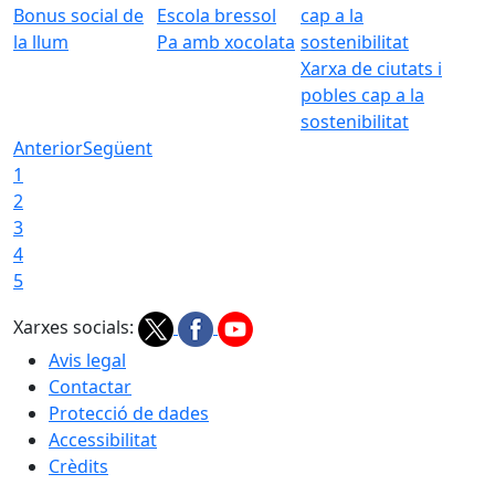
Bonus social de
Escola bressol
la llum
Pa amb xocolata
Xarxa de ciutats i
pobles cap a la
sostenibilitat
Anterior
Següent
1
2
3
4
5
Xarxes socials:
Avis legal
Contactar
Protecció de dades
Accessibilitat
Crèdits