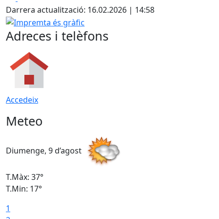
+
Darrera actualització: 16.02.2026 | 14:58
−
Impremta és gràfic
Adreces i telèfons
Accedeix
Meteo
Diumenge, 9 d’agost
D
T.Màx: 37°
T
T.Min: 17°
T
1
T