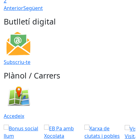
2
Anterior
Següent
Butlletí digital
Subscriu-te
Plànol / Carrers
Accedeix
Visita