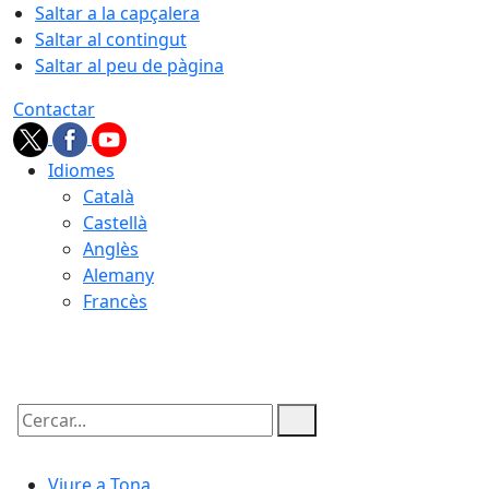
Saltar a la capçalera
Saltar al contingut
Saltar al peu de pàgina
Contactar
Idiomes
Català
Castellà
Anglès
Alemany
Francès
08.08.2026 | 13:43
Cercar:
Viure a Tona