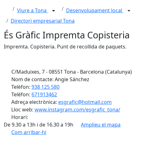
Viure a Tona
Desenvolupament local
Directori empresarial Tona
És Gràfic Impremta Copisteria
Impremta. Copisteria. Punt de recollida de paquets.
C/Maduixes, 7 - 08551 Tona - Barcelona (Catalunya)
Nom de contacte: Angie Sánchez
Telèfon:
938 125 580
Telèfon:
671913462
Adreça electrònica:
esgrafic@hotmail.com
Lloc web:
www.instagram.com/esgrafic_tona/
Horari:
De 9.30 a 13h i de 16.30 a 19h
Amplieu el mapa
Com arribar-hi
Leaflet
| ©
OpenStreetMap
contributors
Facebook
X