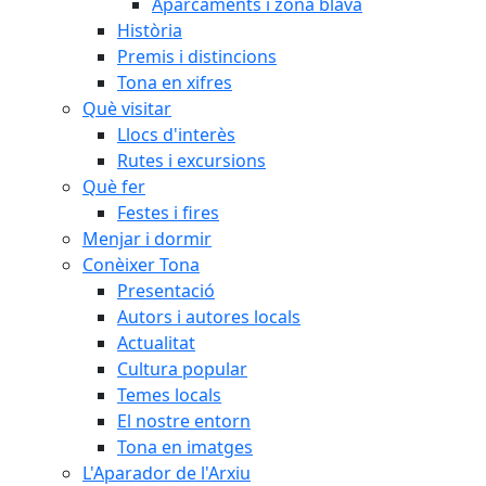
Aparcaments i zona blava
Història
Premis i distincions
Tona en xifres
Què visitar
Llocs d'interès
Rutes i excursions
Què fer
Festes i fires
Menjar i dormir
Conèixer Tona
Presentació
Autors i autores locals
Actualitat
Cultura popular
Temes locals
El nostre entorn
Tona en imatges
L'Aparador de l'Arxiu