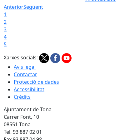
Anterior
Següent
1
2
3
4
5
Xarxes socials:
Avis legal
Contactar
Protecció de dades
Accessibilitat
Crèdits
Ajuntament de Tona
Carrer Font, 10
08551 Tona
Tel. 93 887 02 01
Fax 93 887 04 98