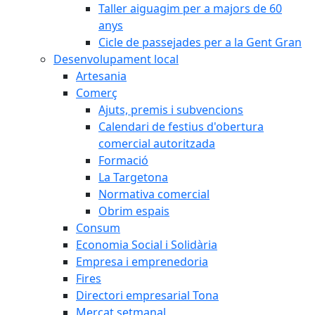
Taller aiguagim per a majors de 60
anys
Cicle de passejades per a la Gent Gran
Desenvolupament local
Artesania
Comerç
Ajuts, premis i subvencions
Calendari de festius d'obertura
comercial autoritzada
Formació
La Targetona
Normativa comercial
Obrim espais
Consum
Economia Social i Solidària
Empresa i emprenedoria
Fires
Directori empresarial Tona
Mercat setmanal