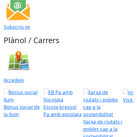
Subscriu-te
Plànol / Carrers
Accedeix
Visita
Bonus social de
Escola bressol
la llum
Pa amb xocolata
Xarxa de ciutats i
pobles cap a la
sostenibilitat