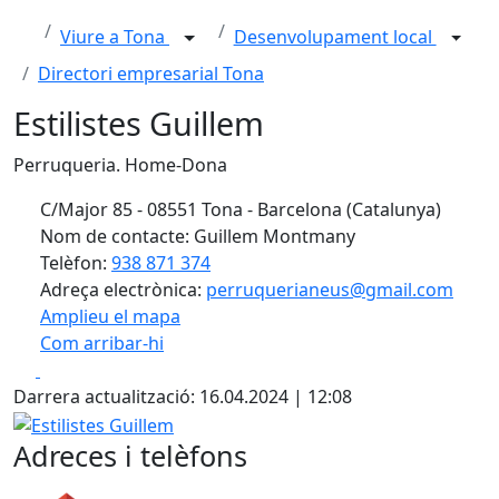
Viure a Tona
Desenvolupament local
Directori empresarial Tona
Estilistes Guillem
Perruqueria. Home-Dona
C/Major 85 - 08551 Tona - Barcelona (Catalunya)
Nom de contacte: Guillem Montmany
Telèfon:
938 871 374
Adreça electrònica:
perruquerianeus@gmail.com
Amplieu el mapa
Com arribar-hi
Leaflet
| ©
OpenStreetMap
contributors
Facebook
X
+
Darrera actualització: 16.04.2024 | 12:08
−
Estilistes Guillem
Adreces i telèfons