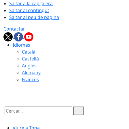
Saltar a la capçalera
Saltar al contingut
Saltar al peu de pàgina
Contactar
Idiomes
Català
Castellà
Anglès
Alemany
Francès
08.08.2026 | 21:16
Cercar:
Viure a Tona