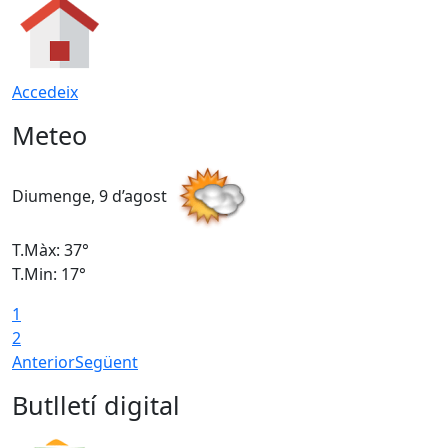
Accedeix
Meteo
Diumenge, 9 d’agost
D
T.Màx: 37°
T
T.Min: 17°
T
1
T
2
Anterior
Següent
Butlletí digital