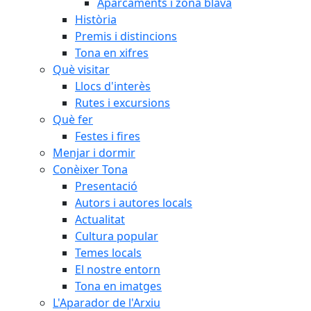
Aparcaments i zona blava
Història
Premis i distincions
Tona en xifres
Què visitar
Llocs d'interès
Rutes i excursions
Què fer
Festes i fires
Menjar i dormir
Conèixer Tona
Presentació
Autors i autores locals
Actualitat
Cultura popular
Temes locals
El nostre entorn
Tona en imatges
L'Aparador de l'Arxiu