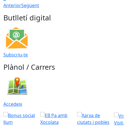
Anterior
Següent
Butlletí digital
Subscriu-te
Plànol / Carrers
Accedeix
Visita