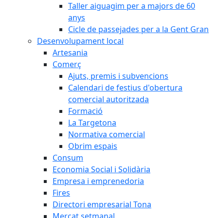
Taller aiguagim per a majors de 60
anys
Cicle de passejades per a la Gent Gran
Desenvolupament local
Artesania
Comerç
Ajuts, premis i subvencions
Calendari de festius d'obertura
comercial autoritzada
Formació
La Targetona
Normativa comercial
Obrim espais
Consum
Economia Social i Solidària
Empresa i emprenedoria
Fires
Directori empresarial Tona
Mercat setmanal