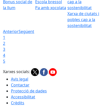
Bonus social de
Escola bressol
la llum
Pa amb xocolata
Xarxa de ciutats i
pobles cap a la
sostenibilitat
Anterior
Següent
1
2
3
4
5
Xarxes socials:
Avis legal
Contactar
Protecció de dades
Accessibilitat
Crèdits