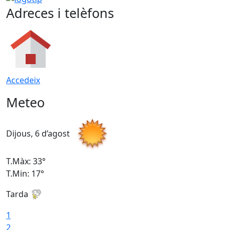
Adreces i telèfons
Accedeix
Meteo
Dijous, 6 d’agost
D
T.Màx: 33°
T
T.Min: 17°
T
Tarda
T
1
2