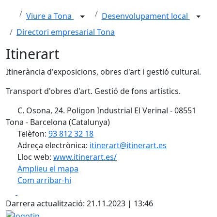
Viure a Tona
Desenvolupament local
Directori empresarial Tona
Itinerart
Itinerància d'exposicions, obres d'art i gestió cultural.
Transport d'obres d'art. Gestió de fons artístics.
C. Osona, 24. Poligon Industrial El Verinal - 08551
Tona - Barcelona (Catalunya)
Telèfon:
93 812 32 18
Adreça electrònica:
itinerart@itinerart.es
Lloc web:
www.itinerart.es/
Amplieu el mapa
Com arribar-hi
Leaflet
| ©
OpenStreetMap
contributors
Facebook
X
+
Darrera actualització: 21.11.2023 | 13:46
−
logotip