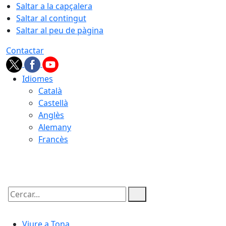
Saltar a la capçalera
Saltar al contingut
Saltar al peu de pàgina
Contactar
Idiomes
Català
Castellà
Anglès
Alemany
Francès
06.08.2026 | 08:18
Cercar:
Viure a Tona