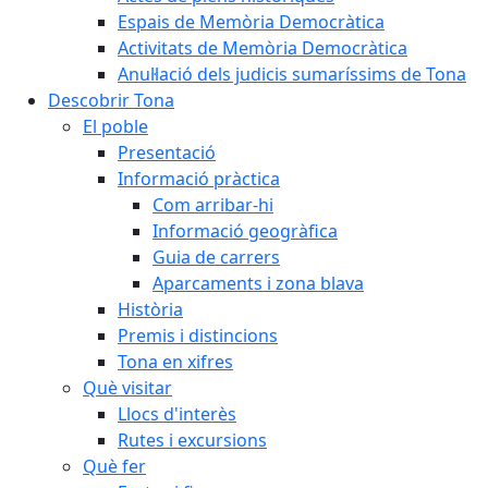
Espais de Memòria Democràtica
Activitats de Memòria Democràtica
Anul·lació dels judicis sumaríssims de Tona
Descobrir Tona
El poble
Presentació
Informació pràctica
Com arribar-hi
Informació geogràfica
Guia de carrers
Aparcaments i zona blava
Història
Premis i distincions
Tona en xifres
Què visitar
Llocs d'interès
Rutes i excursions
Què fer