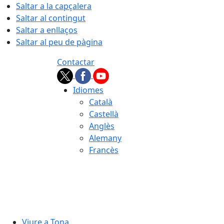
Saltar a la capçalera
Saltar al contingut
Saltar a enllaços
Saltar al peu de pàgina
Contactar
Idiomes
Català
Castellà
Anglès
Alemany
Francès
06.08.2026 | 04:05
Viure a Tona