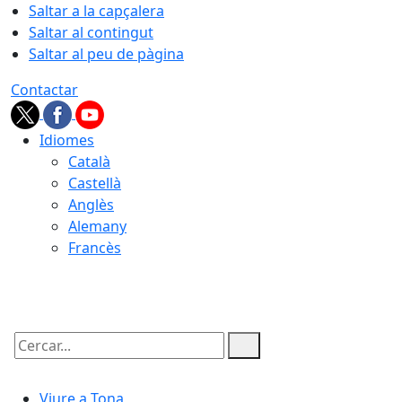
Saltar a la capçalera
Saltar al contingut
Saltar al peu de pàgina
Contactar
Idiomes
Català
Castellà
Anglès
Alemany
Francès
10.08.2026 | 06:51
Cercar:
Viure a Tona