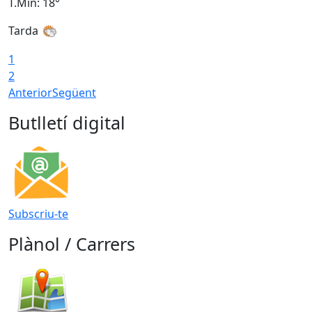
T.Min: 18°
T
Tarda
T
1
2
Anterior
Següent
Butlletí digital
Subscriu-te
Plànol / Carrers