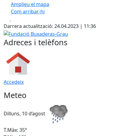
Amplieu el mapa
Com arribar-hi
Leaflet
| ©
OpenStreetMap
contributors
Facebook
X
+
Darrera actualització: 24.04.2023 | 11:36
−
Fundació Buxaderas-Grau
Adreces i telèfons
Accedeix
Meteo
Dilluns, 10 d’agost
D
T.Màx: 35°
T