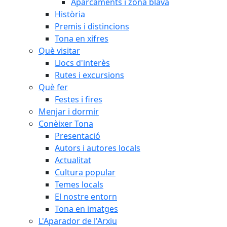
Aparcaments i zona blava
Història
Premis i distincions
Tona en xifres
Què visitar
Llocs d'interès
Rutes i excursions
Què fer
Festes i fires
Menjar i dormir
Conèixer Tona
Presentació
Autors i autores locals
Actualitat
Cultura popular
Temes locals
El nostre entorn
Tona en imatges
L'Aparador de l'Arxiu