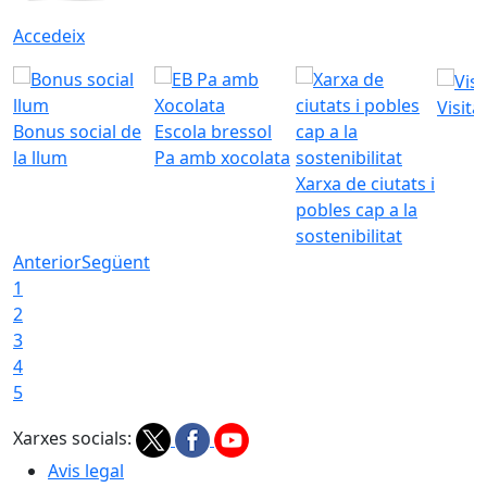
Accedeix
Visita
Bonus social de
Escola bressol
la llum
Pa amb xocolata
Xarxa de ciutats i
pobles cap a la
sostenibilitat
Anterior
Següent
1
2
3
4
5
Xarxes socials:
Avis legal