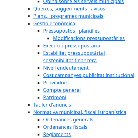
Opina sobre els serveis municipals
Queixes, suggeriments i avisos
Plans, i programes municipals
Gestió econòmica
Pressupostos i plantilles
Modificacions pressupostàries
Execució pressupostària
Estabilitat pressupostària i
sostenibilitat financera
Nivell endeutament
Cost campanyes publicitat institucional
Proveïdors
Compte general
Patrimoni
Tauler d'anuncis
Normativa municipal, fiscal i urbanística
Ordenances generals
Ordenances fiscals
Reglaments