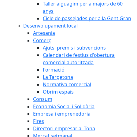
Taller aiguagim per a majors de 60
anys
Cicle de passejades per a la Gent Gran
Desenvolupament local
Artesania
Comerç
Ajuts, premis i subvencions
Calendari de festius d'obertura
comercial autoritzada
Formació
La Targetona
Normativa comercial
Obrim espais
Consum
Economia Social i Solidària
Empresa i emprenedoria
Fires
Directori empresarial Tona
Mercat setmanal