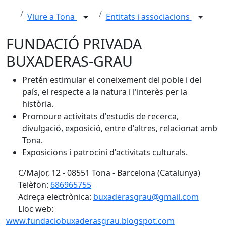
Viure a Tona
Entitats i associacions
FUNDACIÓ PRIVADA
BUXADERAS-GRAU
Pretén estimular el coneixement del poble i del
país, el respecte a la natura i l'interès per la
història.
Promoure activitats d'estudis de recerca,
divulgació, exposició, entre d'altres, relacionat amb
Tona.
Exposicions i patrocini d'activitats culturals.
C/Major, 12 - 08551 Tona - Barcelona (Catalunya)
Telèfon:
686965755
Adreça electrònica:
buxaderasgrau@gmail.com
Lloc web:
www.fundaciobuxaderasgrau.blogspot.com