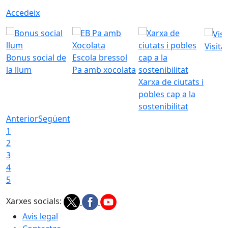
Accedeix
Visita
Bonus social de
Escola bressol
la llum
Pa amb xocolata
Xarxa de ciutats i
pobles cap a la
sostenibilitat
Anterior
Següent
1
2
3
4
5
Xarxes socials:
Avis legal