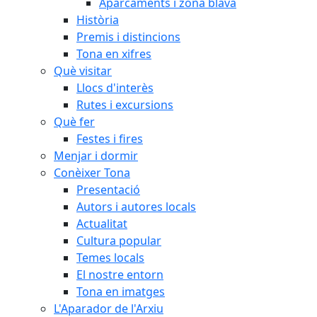
Aparcaments i zona blava
Història
Premis i distincions
Tona en xifres
Què visitar
Llocs d'interès
Rutes i excursions
Què fer
Festes i fires
Menjar i dormir
Conèixer Tona
Presentació
Autors i autores locals
Actualitat
Cultura popular
Temes locals
El nostre entorn
Tona en imatges
L'Aparador de l'Arxiu