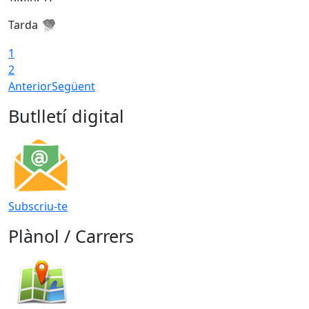
Tarda
T
1
2
Anterior
Següent
Butlletí digital
Subscriu-te
Plànol / Carrers