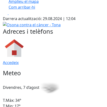
Amplieu el mapa
Com arribar-hi
Leaflet
| ©
OpenStreetMap
contributors
Facebook
X
+
Darrera actualització: 29.08.2024 | 12:04
−
Osona contra el càncer - Tona
Adreces i telèfons
Accedeix
Meteo
Divendres, 7 d’agost
D
T.Màx: 34°
T
T.Min: 17°
T