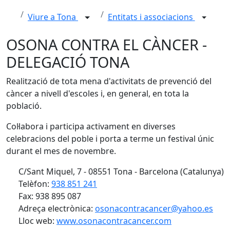
Viure a Tona
Entitats i associacions
OSONA CONTRA EL CÀNCER -
DELEGACIÓ TONA
Realització de tota mena d'activitats de prevenció del
càncer a nivell d'escoles i, en general, en tota la
població.
Col·labora i participa activament en diverses
celebracions del poble i porta a terme un festival únic
durant el mes de novembre.
C/Sant Miquel, 7 - 08551 Tona - Barcelona (Catalunya)
Telèfon:
938 851 241
Fax: 938 895 087
Adreça electrònica:
osonacontracancer@yahoo.es
Lloc web:
www.osonacontracancer.com