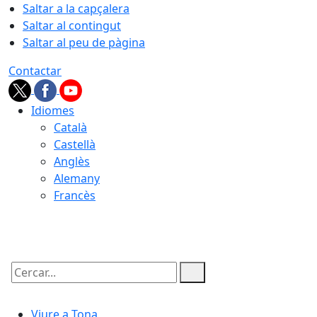
Saltar a la capçalera
Saltar al contingut
Saltar al peu de pàgina
Contactar
Idiomes
Català
Castellà
Anglès
Alemany
Francès
06.08.2026 | 16:05
Cercar:
Viure a Tona