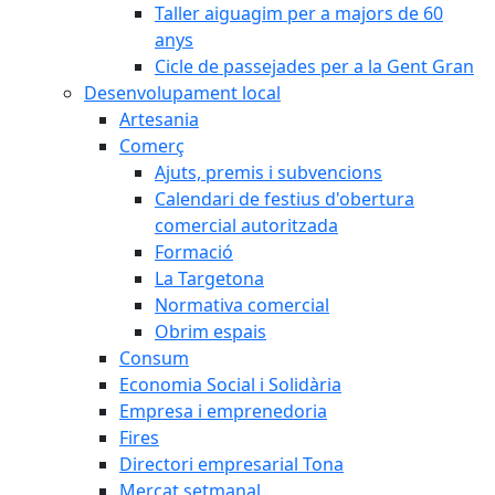
Taller aiguagim per a majors de 60
anys
Cicle de passejades per a la Gent Gran
Desenvolupament local
Artesania
Comerç
Ajuts, premis i subvencions
Calendari de festius d'obertura
comercial autoritzada
Formació
La Targetona
Normativa comercial
Obrim espais
Consum
Economia Social i Solidària
Empresa i emprenedoria
Fires
Directori empresarial Tona
Mercat setmanal