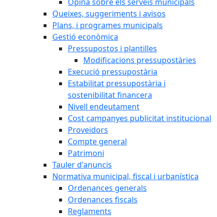
Opina sobre els serveis municipals
Queixes, suggeriments i avisos
Plans, i programes municipals
Gestió econòmica
Pressupostos i plantilles
Modificacions pressupostàries
Execució pressupostària
Estabilitat pressupostària i
sostenibilitat financera
Nivell endeutament
Cost campanyes publicitat institucional
Proveïdors
Compte general
Patrimoni
Tauler d'anuncis
Normativa municipal, fiscal i urbanística
Ordenances generals
Ordenances fiscals
Reglaments