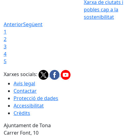
Xarxa de ciutats i
pobles cap a la
sostenibilitat
Anterior
Següent
1
2
3
4
5
Xarxes socials:
Avis legal
Contactar
Protecció de dades
Accessibilitat
Crèdits
Ajuntament de Tona
Carrer Font, 10