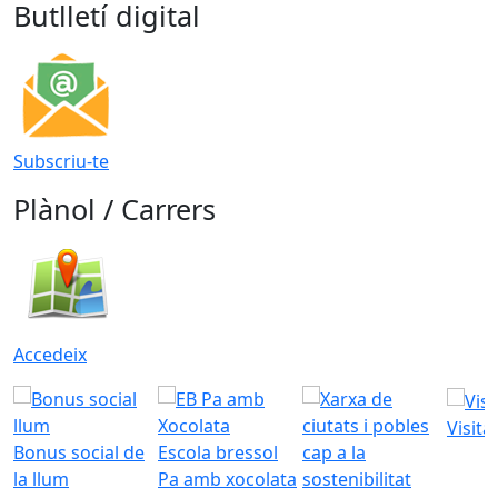
Butlletí digital
Subscriu-te
Plànol / Carrers
Accedeix
Visita
Bonus social de
Escola bressol
la llum
Pa amb xocolata