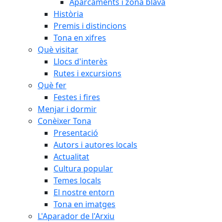
Aparcaments i zona blava
Història
Premis i distincions
Tona en xifres
Què visitar
Llocs d'interès
Rutes i excursions
Què fer
Festes i fires
Menjar i dormir
Conèixer Tona
Presentació
Autors i autores locals
Actualitat
Cultura popular
Temes locals
El nostre entorn
Tona en imatges
L'Aparador de l'Arxiu