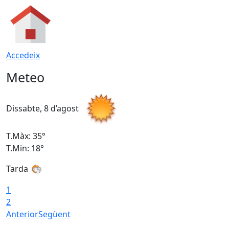
Accedeix
Meteo
Dissabte, 8 d’agost
D
T.Màx: 35°
T
T.Min: 18°
T
Tarda
T
1
2
Anterior
Següent