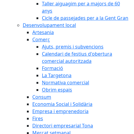
Taller aiguagim per a majors de 60
anys
Cicle de passejades per a la Gent Gran
Desenvolupament local
Artesania
Comerç
Ajuts, premis i subvencions
Calendari de festius d'obertura
comercial autoritzada
Formació
La Targetona
Normativa comercial
Obrim espais
Consum
Economia Social i Solidària
Empresa i emprenedoria
Fires
Directori empresarial Tona
Mercat setmanal