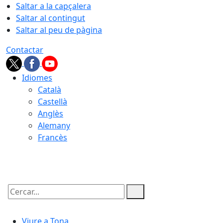
Saltar a la capçalera
Saltar al contingut
Saltar al peu de pàgina
Contactar
Idiomes
Català
Castellà
Anglès
Alemany
Francès
07.08.2026 | 17:38
Cercar:
Viure a Tona