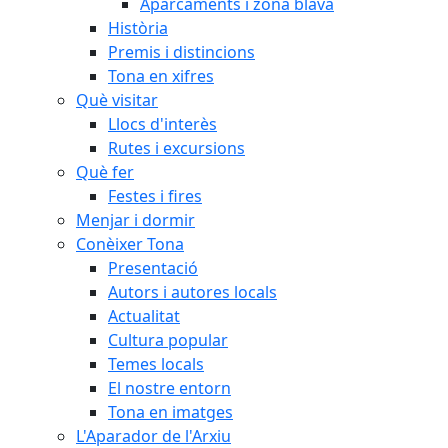
Aparcaments i zona blava
Història
Premis i distincions
Tona en xifres
Què visitar
Llocs d'interès
Rutes i excursions
Què fer
Festes i fires
Menjar i dormir
Conèixer Tona
Presentació
Autors i autores locals
Actualitat
Cultura popular
Temes locals
El nostre entorn
Tona en imatges
L'Aparador de l'Arxiu