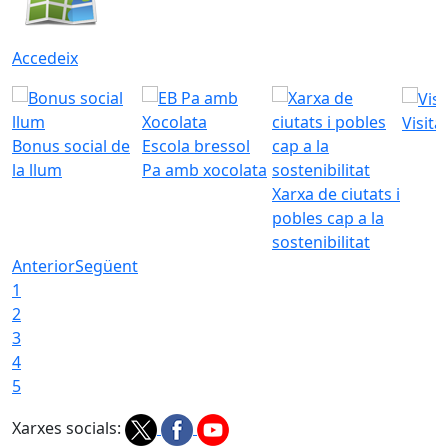
Accedeix
Visita
Bonus social de
Escola bressol
la llum
Pa amb xocolata
Xarxa de ciutats i
pobles cap a la
sostenibilitat
Anterior
Següent
1
2
3
4
5
Xarxes socials: