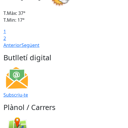
T.Màx: 37°
T
T.Min: 17°
T
1
T
2
Anterior
Següent
Butlletí digital
Subscriu-te
Plànol / Carrers