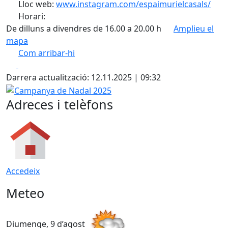
Lloc web:
www.instagram.com/espaimurielcasals/
Horari:
De dilluns a divendres de 16.00 a 20.00 h
Amplieu el
mapa
Com arribar-hi
Leaflet
| ©
OpenStreetMap
contributors
Facebook
X
+
Darrera actualització: 12.11.2025 | 09:32
−
Campanya de Nadal 2025
Adreces i telèfons
Accedeix
Meteo
Diumenge, 9 d’agost
D