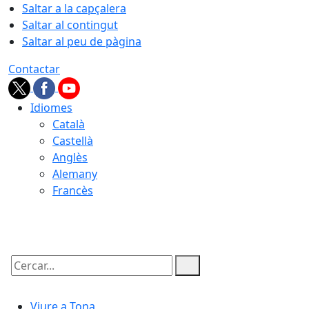
Saltar a la capçalera
Saltar al contingut
Saltar al peu de pàgina
Contactar
Idiomes
Català
Castellà
Anglès
Alemany
Francès
09.08.2026 | 13:02
Cercar:
Viure a Tona