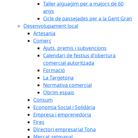
Taller aiguagim per a majors de 60
anys
Cicle de passejades per a la Gent Gran
Desenvolupament local
Artesania
Comerç
Ajuts, premis i subvencions
Calendari de festius d'obertura
comercial autoritzada
Formació
La Targetona
Normativa comercial
Obrim espais
Consum
Economia Social i Solidària
Empresa i emprenedoria
Fires
Directori empresarial Tona
Mercat setmanal