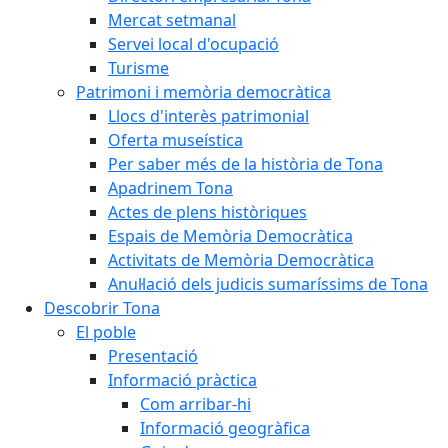
Mercat setmanal
Servei local d'ocupació
Turisme
Patrimoni i memòria democràtica
Llocs d'interès patrimonial
Oferta museística
Per saber més de la història de Tona
Apadrinem Tona
Actes de plens històriques
Espais de Memòria Democràtica
Activitats de Memòria Democràtica
Anul·lació dels judicis sumaríssims de Tona
Descobrir Tona
El poble
Presentació
Informació pràctica
Com arribar-hi
Informació geogràfica