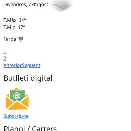
Divendres, 7 d’agost
D
T.Màx: 34°
T
T.Min: 17°
T
Tarda
T
1
2
Anterior
Següent
Butlletí digital
Subscriu-te
Plànol / Carrers