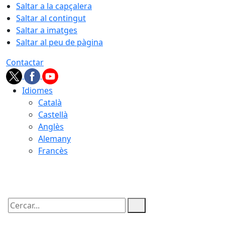
Saltar a la capçalera
Saltar al contingut
Saltar a imatges
Saltar al peu de pàgina
Contactar
Idiomes
Català
Castellà
Anglès
Alemany
Francès
06.08.2026 | 13:48
Cercar: