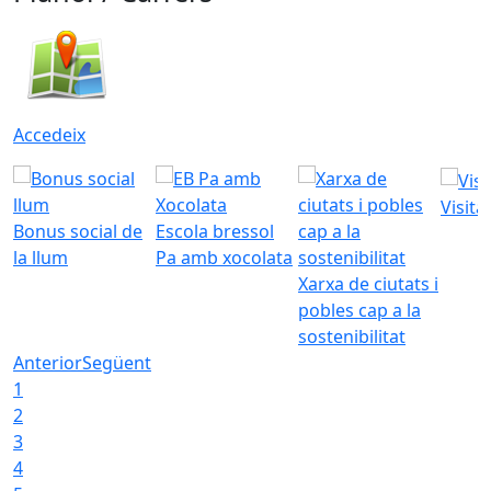
Accedeix
Visita
Bonus social de
Escola bressol
la llum
Pa amb xocolata
Xarxa de ciutats i
pobles cap a la
sostenibilitat
Anterior
Següent
1
2
3
4