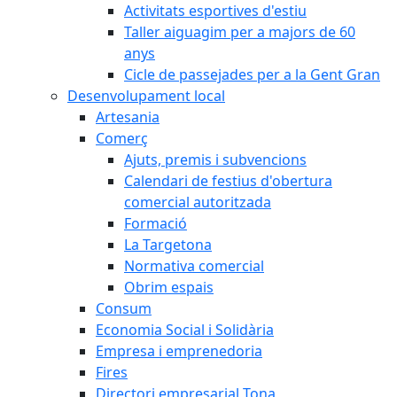
Activitats esportives d'estiu
Taller aiguagim per a majors de 60
anys
Cicle de passejades per a la Gent Gran
Desenvolupament local
Artesania
Comerç
Ajuts, premis i subvencions
Calendari de festius d'obertura
comercial autoritzada
Formació
La Targetona
Normativa comercial
Obrim espais
Consum
Economia Social i Solidària
Empresa i emprenedoria
Fires
Directori empresarial Tona