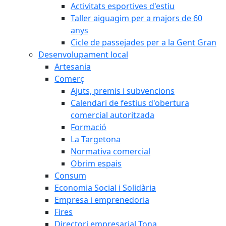
Activitats esportives d'estiu
Taller aiguagim per a majors de 60
anys
Cicle de passejades per a la Gent Gran
Desenvolupament local
Artesania
Comerç
Ajuts, premis i subvencions
Calendari de festius d'obertura
comercial autoritzada
Formació
La Targetona
Normativa comercial
Obrim espais
Consum
Economia Social i Solidària
Empresa i emprenedoria
Fires
Directori empresarial Tona