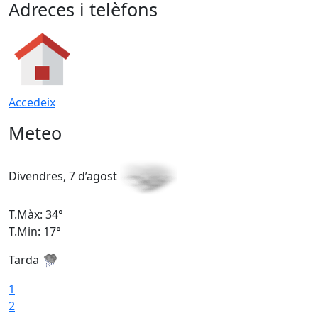
Adreces i telèfons
Accedeix
Meteo
Divendres, 7 d’agost
D
T.Màx: 34°
T
T.Min: 17°
T
Tarda
T
1
2