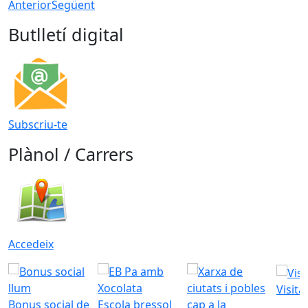
Anterior
Següent
Butlletí digital
Subscriu-te
Plànol / Carrers
Accedeix
Visita
Bonus social de
Escola bressol