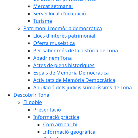
Mercat setmanal
Servei local d'ocupació
Turisme
Patrimoni i memòria democràtica
Llocs d'interès patrimonial
Oferta museística
Per saber més de la història de Tona
Apadrinem Tona
Actes de plens històriques
Espais de Memòria Democràtica
Activitats de Memòria Democràtica
Anul·lació dels judicis sumaríssims de Tona
Descobrir Tona
El poble
Presentació
Informació pràctica
Com arribar-hi
Informació geogràfica