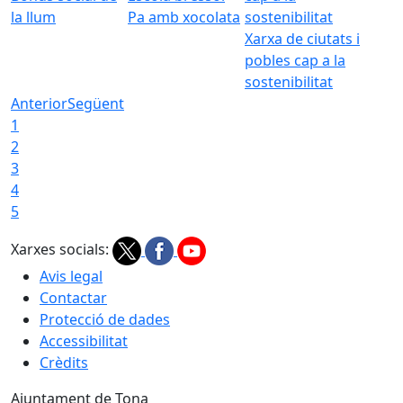
la llum
Pa amb xocolata
Xarxa de ciutats i
pobles cap a la
sostenibilitat
Anterior
Següent
1
2
3
4
5
Xarxes socials:
Avis legal
Contactar
Protecció de dades
Accessibilitat
Crèdits
Ajuntament de Tona