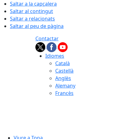
Saltar a la capçalera
Saltar al contingut
Saltar a relacionats
Saltar al peu de pàgina
Contactar
Idiomes
Català
Castellà
Anglès
Alemany
Francès
07.08.2026 | 09:29
Viure a Tona