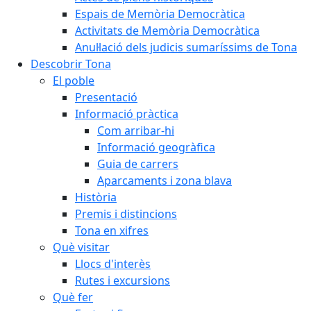
Espais de Memòria Democràtica
Activitats de Memòria Democràtica
Anul·lació dels judicis sumaríssims de Tona
Descobrir Tona
El poble
Presentació
Informació pràctica
Com arribar-hi
Informació geogràfica
Guia de carrers
Aparcaments i zona blava
Història
Premis i distincions
Tona en xifres
Què visitar
Llocs d'interès
Rutes i excursions
Què fer