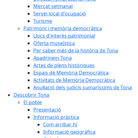
Mercat setmanal
Servei local d'ocupació
Turisme
Patrimoni i memòria democràtica
Llocs d'interès patrimonial
Oferta museística
Per saber més de la història de Tona
Apadrinem Tona
Actes de plens històriques
Espais de Memòria Democràtica
Activitats de Memòria Democràtica
Anul·lació dels judicis sumaríssims de Tona
Descobrir Tona
El poble
Presentació
Informació pràctica
Com arribar-hi
Informació geogràfica