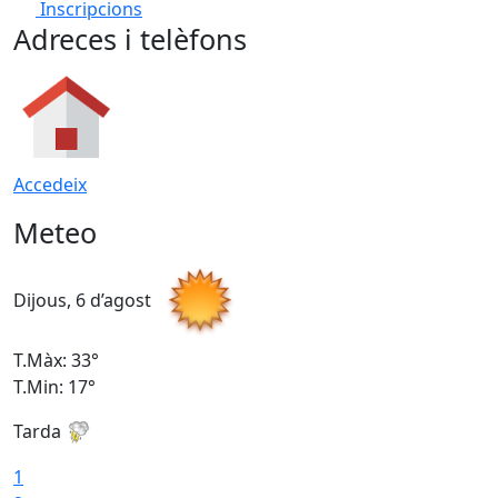
Inscripcions
Adreces i telèfons
Accedeix
Meteo
Dijous, 6 d’agost
D
T.Màx: 33°
T
T.Min: 17°
T
Tarda
T
1