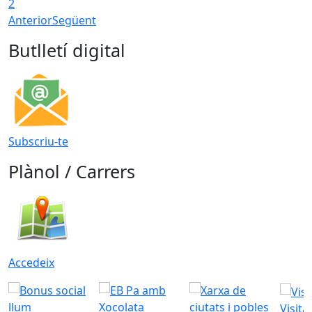
2
Anterior
Següent
Butlletí digital
Subscriu-te
Plànol / Carrers
Accedeix
Visita