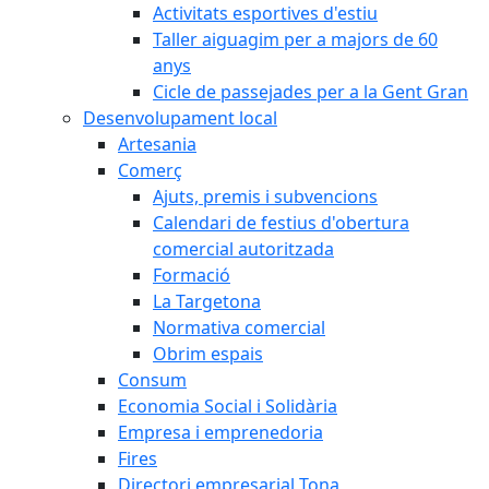
Activitats esportives d'estiu
Taller aiguagim per a majors de 60
anys
Cicle de passejades per a la Gent Gran
Desenvolupament local
Artesania
Comerç
Ajuts, premis i subvencions
Calendari de festius d'obertura
comercial autoritzada
Formació
La Targetona
Normativa comercial
Obrim espais
Consum
Economia Social i Solidària
Empresa i emprenedoria
Fires
Directori empresarial Tona