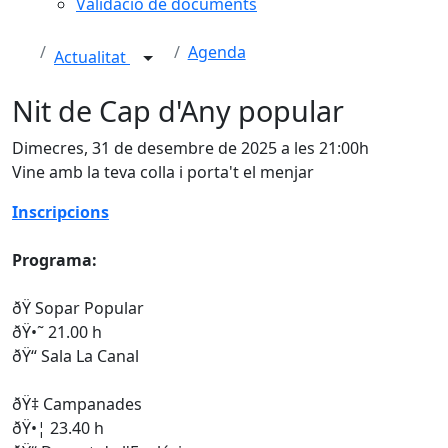
Validació de documents
Agenda
Actualitat
Nit de Cap d'Any popular
Dimecres, 31 de desembre de 2025 a les 21:00h
Vine amb la teva colla i porta't el menjar
Inscripcions
Programa:
ðŸ️ Sopar Popular
ðŸ•˜ 21.00 h
ðŸ“ Sala La Canal
ðŸ‡ Campanades
ðŸ•¦ 23.40 h