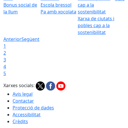
Bonus social de
Escola bressol
la llum
Pa amb xocolata
Xarxa de ciutats i
pobles cap a la
sostenibilitat
Anterior
Següent
1
2
3
4
5
Xarxes socials:
Avis legal
Contactar
Protecció de dades
Accessibilitat
Crèdits