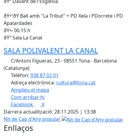
ðŸ“ Davant de l'Església
ðŸ•ºðŸ Ball amb "La Tribut" + PD Xela i PDorrete i PD
Apalardades
ðŸ•› 00.15 h
ðŸ“ Sala La Canal
SALA POLIVALENT LA CANAL
C/Antoni Figueras, 23 - 08551 Tona - Barcelona
(Catalunya)
Telèfon:
938 87 02 01
Adreça electrònica:
cultura@tona.cat
Amplieu el mapa
Com arribar-hi
Leaflet
| ©
OpenStreetMap
contributors
Facebook
X
+
Darrera actualització: 28.11.2025 | 13:38
−
Nit de Cap d'Any popular
Enllaços