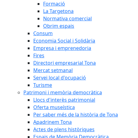
Formació
La Targetona
Normativa comercial
Obrim espais
Consum
Economia Social i Solidària
Empresa i emprenedoria
Fires
Directori empresarial Tona
Mercat setmanal
Servei local d'ocupació
Turisme
Patrimoni i memòria democràtica
Llocs d'interès patrimonial
Oferta museística
Per saber més de la història de Tona
Apadrinem Tona
Actes de plens històriques
Espais de Memòria Democràtica