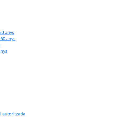
 50 anys
 60 anys
s
anys
l autoritzada