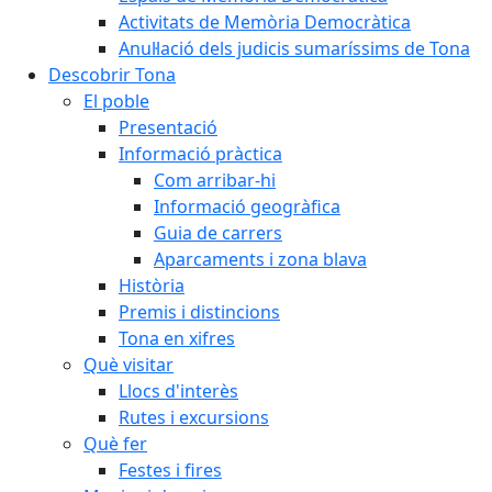
Activitats de Memòria Democràtica
Anul·lació dels judicis sumaríssims de Tona
Descobrir Tona
El poble
Presentació
Informació pràctica
Com arribar-hi
Informació geogràfica
Guia de carrers
Aparcaments i zona blava
Història
Premis i distincions
Tona en xifres
Què visitar
Llocs d'interès
Rutes i excursions
Què fer
Festes i fires