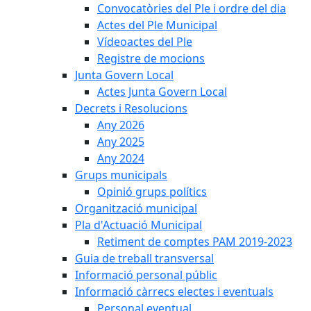
Convocatòries del Ple i ordre del dia
Actes del Ple Municipal
Vídeoactes del Ple
Registre de mocions
Junta Govern Local
Actes Junta Govern Local
Decrets i Resolucions
Any 2026
Any 2025
Any 2024
Grups municipals
Opinió grups polítics
Organització municipal
Pla d'Actuació Municipal
Retiment de comptes PAM 2019-2023
Guia de treball transversal
Informació personal públic
Informació càrrecs electes i eventuals
Personal eventual