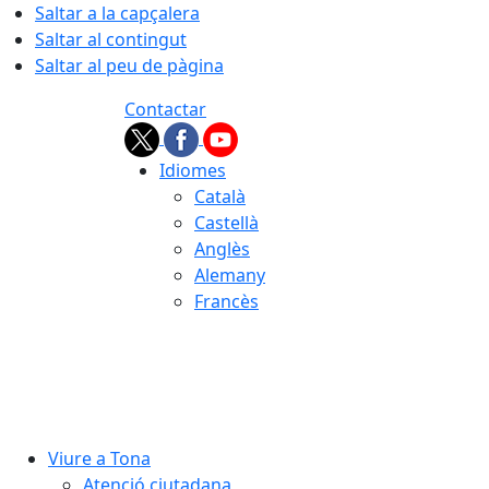
Saltar a la capçalera
Saltar al contingut
Saltar al peu de pàgina
Contactar
Idiomes
Català
Castellà
Anglès
Alemany
Francès
06.08.2026 | 16:35
Viure a Tona
Atenció ciutadana