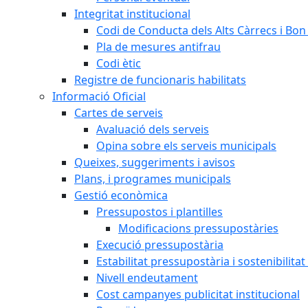
Integritat institucional
Codi de Conducta dels Alts Càrrecs i Bo
Pla de mesures antifrau
Codi ètic
Registre de funcionaris habilitats
Informació Oficial
Cartes de serveis
Avaluació dels serveis
Opina sobre els serveis municipals
Queixes, suggeriments i avisos
Plans, i programes municipals
Gestió econòmica
Pressupostos i plantilles
Modificacions pressupostàries
Execució pressupostària
Estabilitat pressupostària i sostenibilita
Nivell endeutament
Cost campanyes publicitat institucional