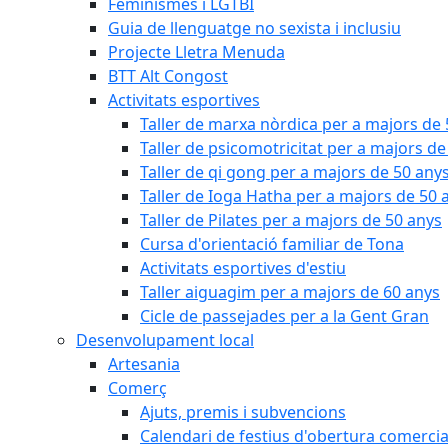
Feminismes i LGTBI
Guia de llenguatge no sexista i inclusiu
Projecte Lletra Menuda
BTT Alt Congost
Activitats esportives
Taller de marxa nòrdica per a majors de
Taller de psicomotricitat per a majors de
Taller de qi gong per a majors de 50 any
Taller de Ioga Hatha per a majors de 50 
Taller de Pilates per a majors de 50 anys
Cursa d'orientació familiar de Tona
Activitats esportives d'estiu
Taller aiguagim per a majors de 60 anys
Cicle de passejades per a la Gent Gran
Desenvolupament local
Artesania
Comerç
Ajuts, premis i subvencions
Calendari de festius d'obertura comercia