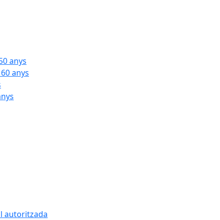
 50 anys
 60 anys
s
anys
l autoritzada