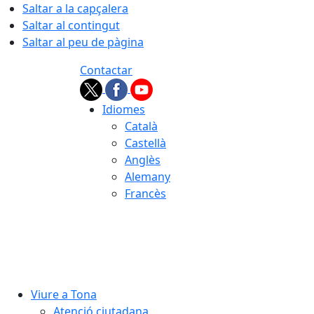
Saltar a la capçalera
Saltar al contingut
Saltar al peu de pàgina
Contactar
Idiomes
Català
Castellà
Anglès
Alemany
Francès
08.08.2026 | 10:56
Viure a Tona
Atenció ciutadana