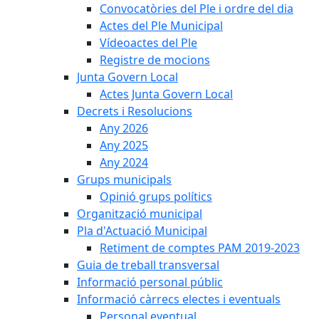
Convocatòries del Ple i ordre del dia
Actes del Ple Municipal
Vídeoactes del Ple
Registre de mocions
Junta Govern Local
Actes Junta Govern Local
Decrets i Resolucions
Any 2026
Any 2025
Any 2024
Grups municipals
Opinió grups polítics
Organització municipal
Pla d'Actuació Municipal
Retiment de comptes PAM 2019-2023
Guia de treball transversal
Informació personal públic
Informació càrrecs electes i eventuals
Personal eventual