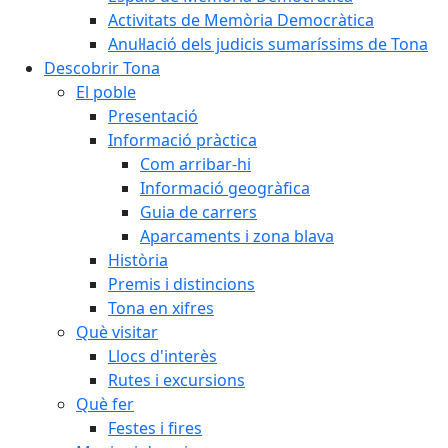
Activitats de Memòria Democràtica
Anul·lació dels judicis sumaríssims de Tona
Descobrir Tona
El poble
Presentació
Informació pràctica
Com arribar-hi
Informació geogràfica
Guia de carrers
Aparcaments i zona blava
Història
Premis i distincions
Tona en xifres
Què visitar
Llocs d'interès
Rutes i excursions
Què fer
Festes i fires