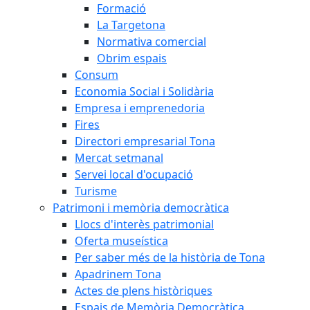
Formació
La Targetona
Normativa comercial
Obrim espais
Consum
Economia Social i Solidària
Empresa i emprenedoria
Fires
Directori empresarial Tona
Mercat setmanal
Servei local d'ocupació
Turisme
Patrimoni i memòria democràtica
Llocs d'interès patrimonial
Oferta museística
Per saber més de la història de Tona
Apadrinem Tona
Actes de plens històriques
Espais de Memòria Democràtica