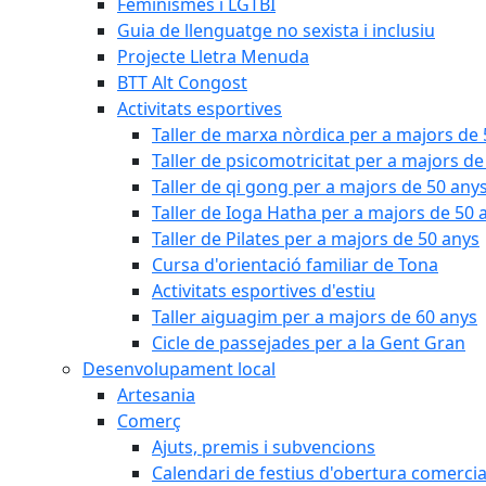
Feminismes i LGTBI
Guia de llenguatge no sexista i inclusiu
Projecte Lletra Menuda
BTT Alt Congost
Activitats esportives
Taller de marxa nòrdica per a majors de
Taller de psicomotricitat per a majors de
Taller de qi gong per a majors de 50 any
Taller de Ioga Hatha per a majors de 50 
Taller de Pilates per a majors de 50 anys
Cursa d'orientació familiar de Tona
Activitats esportives d'estiu
Taller aiguagim per a majors de 60 anys
Cicle de passejades per a la Gent Gran
Desenvolupament local
Artesania
Comerç
Ajuts, premis i subvencions
Calendari de festius d'obertura comercia