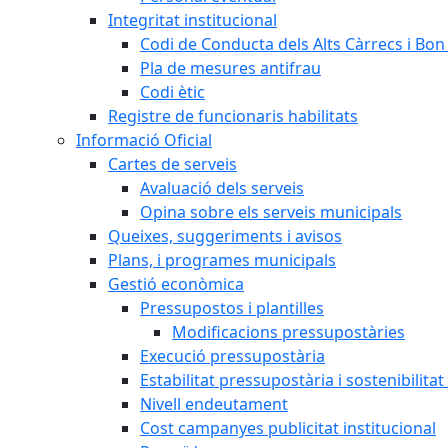
Integritat institucional
Codi de Conducta dels Alts Càrrecs i Bo
Pla de mesures antifrau
Codi ètic
Registre de funcionaris habilitats
Informació Oficial
Cartes de serveis
Avaluació dels serveis
Opina sobre els serveis municipals
Queixes, suggeriments i avisos
Plans, i programes municipals
Gestió econòmica
Pressupostos i plantilles
Modificacions pressupostàries
Execució pressupostària
Estabilitat pressupostària i sostenibilita
Nivell endeutament
Cost campanyes publicitat institucional