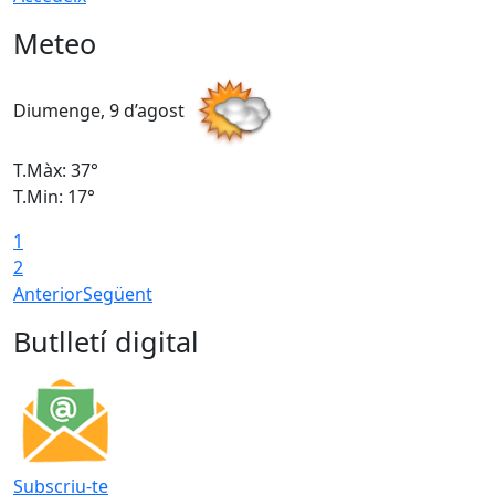
Meteo
Diumenge, 9 d’agost
D
T.Màx: 37°
T
T.Min: 17°
T
1
T
2
Anterior
Següent
Butlletí digital
Subscriu-te