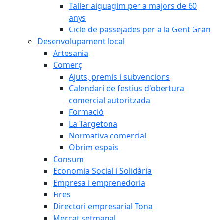
Taller aiguagim per a majors de 60
anys
Cicle de passejades per a la Gent Gran
Desenvolupament local
Artesania
Comerç
Ajuts, premis i subvencions
Calendari de festius d'obertura
comercial autoritzada
Formació
La Targetona
Normativa comercial
Obrim espais
Consum
Economia Social i Solidària
Empresa i emprenedoria
Fires
Directori empresarial Tona
Mercat setmanal