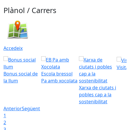
Plànol / Carrers
Accedeix
Visita
Bonus social de
Escola bressol
la llum
Pa amb xocolata
Xarxa de ciutats i
pobles cap a la
sostenibilitat
Anterior
Següent
1
2
3