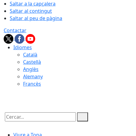
Saltar a la capçalera
Saltar al contingut
Saltar al peu de pàgina
Contactar
Idiomes
Català
Castellà
Anglès
Alemany
Francès
08.08.2026 | 16:39
Cercar:
Viure a Tona