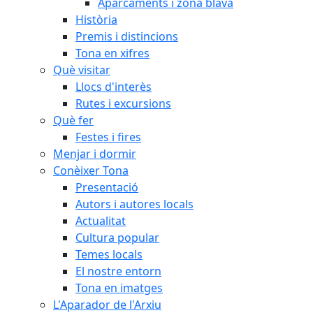
Aparcaments i zona blava
Història
Premis i distincions
Tona en xifres
Què visitar
Llocs d'interès
Rutes i excursions
Què fer
Festes i fires
Menjar i dormir
Conèixer Tona
Presentació
Autors i autores locals
Actualitat
Cultura popular
Temes locals
El nostre entorn
Tona en imatges
L'Aparador de l'Arxiu