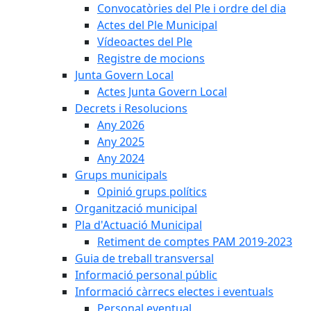
Convocatòries del Ple i ordre del dia
Actes del Ple Municipal
Vídeoactes del Ple
Registre de mocions
Junta Govern Local
Actes Junta Govern Local
Decrets i Resolucions
Any 2026
Any 2025
Any 2024
Grups municipals
Opinió grups polítics
Organització municipal
Pla d'Actuació Municipal
Retiment de comptes PAM 2019-2023
Guia de treball transversal
Informació personal públic
Informació càrrecs electes i eventuals
Personal eventual