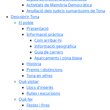
Activitats de Memòria Democràtica
Anul·lació dels judicis sumaríssims de Tona
Descobrir Tona
El poble
Presentació
Informació pràctica
Com arribar-hi
Informació geogràfica
Guia de carrers
Aparcaments i zona blava
Història
Premis i distincions
Tona en xifres
Què visitar
Llocs d'interès
Rutes i excursions
Què fer
Festes i fires