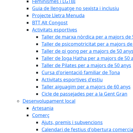
Feminismes i LGTBI
Guia de llenguatge no sexista i inclusiu
Projecte Lletra Menuda
BTT Alt Congost
Activitats esportives
Taller de marxa nòrdica per a majors de
Taller de psicomotricitat per a majors de
Taller de qi gong per a majors de 50 any
Taller de Ioga Hatha per a majors de 50 
Taller de Pilates per a majors de 50 anys
Cursa d'orientació familiar de Tona
Activitats esportives d'estiu
Taller aiguagim per a majors de 60 anys
Cicle de passejades per a la Gent Gran
Desenvolupament local
Artesania
Comerç
Ajuts, premis i subvencions
Calendari de festius d'obertura comercia