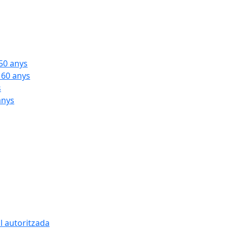
 50 anys
 60 anys
s
anys
l autoritzada