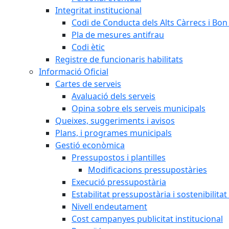
Integritat institucional
Codi de Conducta dels Alts Càrrecs i Bo
Pla de mesures antifrau
Codi ètic
Registre de funcionaris habilitats
Informació Oficial
Cartes de serveis
Avaluació dels serveis
Opina sobre els serveis municipals
Queixes, suggeriments i avisos
Plans, i programes municipals
Gestió econòmica
Pressupostos i plantilles
Modificacions pressupostàries
Execució pressupostària
Estabilitat pressupostària i sostenibilita
Nivell endeutament
Cost campanyes publicitat institucional