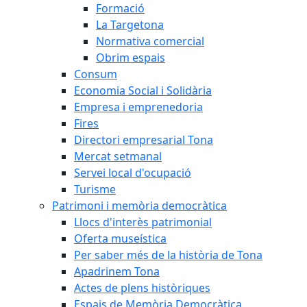
Formació
La Targetona
Normativa comercial
Obrim espais
Consum
Economia Social i Solidària
Empresa i emprenedoria
Fires
Directori empresarial Tona
Mercat setmanal
Servei local d'ocupació
Turisme
Patrimoni i memòria democràtica
Llocs d'interès patrimonial
Oferta museística
Per saber més de la història de Tona
Apadrinem Tona
Actes de plens històriques
Espais de Memòria Democràtica