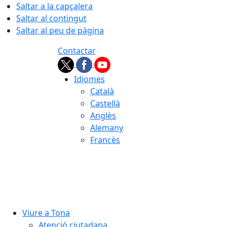
Saltar a la capçalera
Saltar al contingut
Saltar al peu de pàgina
Contactar
Idiomes
Català
Castellà
Anglès
Alemany
Francès
08.08.2026 | 17:25
Viure a Tona
Atenció ciutadana