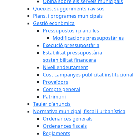
Opina sobre els serveis municipals
Queixes, suggeriments i avisos
Plans, i programes municipals
Gestió econòmica
Pressupostos i plantilles
Modificacions pressupostàries
Execució pressupostària
Estabilitat pressupostària i
sostenibilitat financera
Nivell endeutament
Cost campanyes publicitat institucional
Proveïdors
Compte general
Patrimoni
Tauler d'anuncis
Normativa municipal, fiscal i urbanística
Ordenances generals
Ordenances fiscals
Reglaments