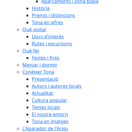
Aparcaments i zona blava
Història
Premis i distincions
Tona en xifres
Què visitar
Llocs d'interès
Rutes i excursions
Què fer
Festes i fires
Menjar i dormir
Conèixer Tona
Presentació
Autors i autores locals
Actualitat
Cultura popular
Temes locals
El nostre entorn
Tona en imatges
L'Aparador de l'Arxiu