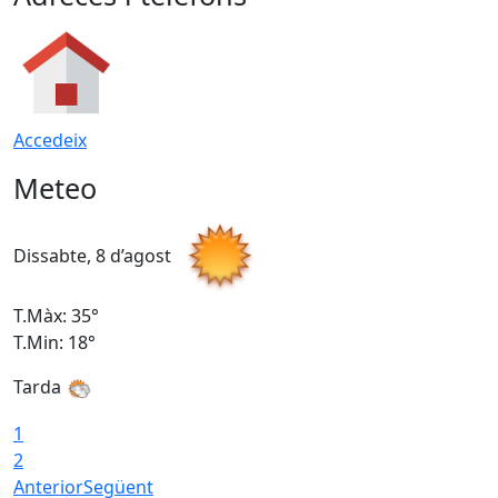
Accedeix
Meteo
Dissabte, 8 d’agost
D
T.Màx: 35°
T
T.Min: 18°
T
Tarda
T
1
2
Anterior
Següent