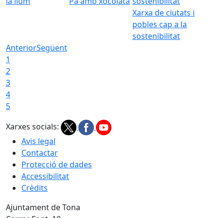
la llum
Pa amb xocolata
Xarxa de ciutats i
pobles cap a la
sostenibilitat
Anterior
Següent
1
2
3
4
5
Xarxes socials:
Avis legal
Contactar
Protecció de dades
Accessibilitat
Crèdits
Ajuntament de Tona