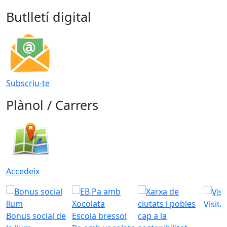
Butlletí digital
Subscriu-te
Plànol / Carrers
Accedeix
Visita
Bonus social de
Escola bressol