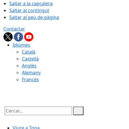
Saltar a la capçalera
Saltar al contingut
Saltar al peu de pàgina
Contactar
Idiomes
Català
Castellà
Anglès
Alemany
Francès
08.08.2026 | 09:24
Cercar:
Viure a Tona