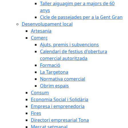
Taller aiguagim per a majors de 60
anys
Cicle de passejades per a la Gent Gran
Desenvolupament local
Artesania
Comerç
Ajuts, premis i subvencions
Calendari de festius d'obertura
comercial autoritzada
Formació
La Targetona
Normativa comercial
Obrim espais
Consum
Economia Social i Solidària
Empresa i emprenedoria
Fires
Directori empresarial Tona
Mercat setmanal