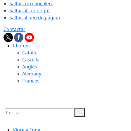
Saltar a la capçalera
Saltar al contingut
Saltar al peu de pàgina
Contactar
Idiomes
Català
Castellà
Anglès
Alemany
Francès
06.08.2026 | 03:17
Cercar:
Viure a Tona