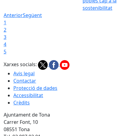
pobles cap a la
sostenibilitat
Anterior
Següent
1
2
3
4
5
Xarxes socials:
Avis legal
Contactar
Protecció de dades
Accessibilitat
Crèdits
Ajuntament de Tona
Carrer Font, 10
08551 Tona