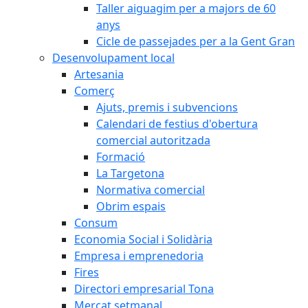
Taller aiguagim per a majors de 60
anys
Cicle de passejades per a la Gent Gran
Desenvolupament local
Artesania
Comerç
Ajuts, premis i subvencions
Calendari de festius d'obertura
comercial autoritzada
Formació
La Targetona
Normativa comercial
Obrim espais
Consum
Economia Social i Solidària
Empresa i emprenedoria
Fires
Directori empresarial Tona
Mercat setmanal