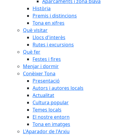
Aparcaments i zona blava
Història
Premis i distincions
Tona en xifres
Què visitar
Llocs d'interès
Rutes i excursions
Què fer
Festes i fires
Menjar i dormir
Conèixer Tona
Presentació
Autors i autores locals
Actualitat
Cultura popular
Temes locals
El nostre entorn
Tona en imatges
L'Aparador de l'Arxiu