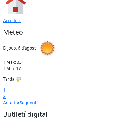
Accedeix
Meteo
Dijous, 6 d’agost
D
T.Màx: 33°
T
T.Min: 17°
T
Tarda
T
1
2
Anterior
Següent
Butlletí digital