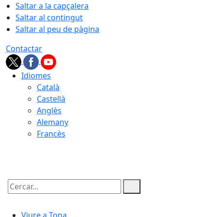
Saltar a la capçalera
Saltar al contingut
Saltar al peu de pàgina
Contactar
Idiomes
Català
Castellà
Anglès
Alemany
Francès
06.08.2026 | 12:17
Cercar:
Viure a Tona