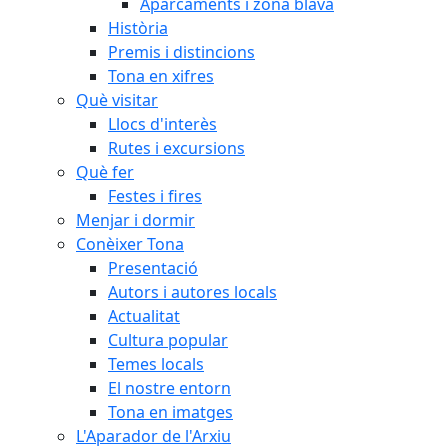
Aparcaments i zona blava
Història
Premis i distincions
Tona en xifres
Què visitar
Llocs d'interès
Rutes i excursions
Què fer
Festes i fires
Menjar i dormir
Conèixer Tona
Presentació
Autors i autores locals
Actualitat
Cultura popular
Temes locals
El nostre entorn
Tona en imatges
L'Aparador de l'Arxiu