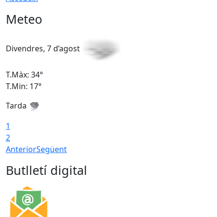
Meteo
Divendres, 7 d’agost
D
T.Màx: 34°
T
T.Min: 17°
T
Tarda
T
1
2
Anterior
Següent
Butlletí digital