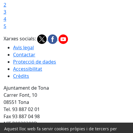
2
3
4
5
Xarxes socials:
Avis legal
Contactar
Protecció de dades
Accessibilitat
Crèdits
Ajuntament de Tona
Carrer Font, 10
08551 Tona
Tel. 93 887 02 01
Fax 93 887 04 98
NIF P0828300D
Aquest lloc web fa servir cookies pròpies i de tercers per