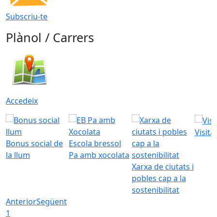
Subscriu-te
Plànol / Carrers
Accedeix
Visita
Bonus social de
Escola bressol
la llum
Pa amb xocolata
Xarxa de ciutats i
pobles cap a la
sostenibilitat
Anterior
Següent
1