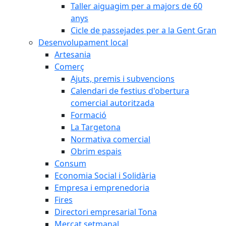
Taller aiguagim per a majors de 60
anys
Cicle de passejades per a la Gent Gran
Desenvolupament local
Artesania
Comerç
Ajuts, premis i subvencions
Calendari de festius d'obertura
comercial autoritzada
Formació
La Targetona
Normativa comercial
Obrim espais
Consum
Economia Social i Solidària
Empresa i emprenedoria
Fires
Directori empresarial Tona
Mercat setmanal