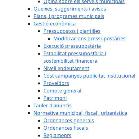
Opina sobre els serveis municipals
Queixes, suggeriments i avisos
Plans, i programes municipals
Gestió econòmica
Pressupostos i plantilles
Modificacions pressupostàries
Execució pressupostària
Estabilitat pressupostària i
sostenibilitat financera
Nivell endeutament
Cost campanyes publicitat institucional
Proveïdors
Compte general
Patrimoni
Tauler d'anuncis
Normativa municipal, fiscal i urbanística
Ordenances generals
Ordenances fiscals
Reglaments