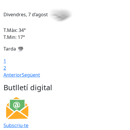
Divendres, 7 d’agost
D
T.Màx: 34°
T
T.Min: 17°
T
Tarda
T
1
2
Anterior
Següent
Butlletí digital
Subscriu-te