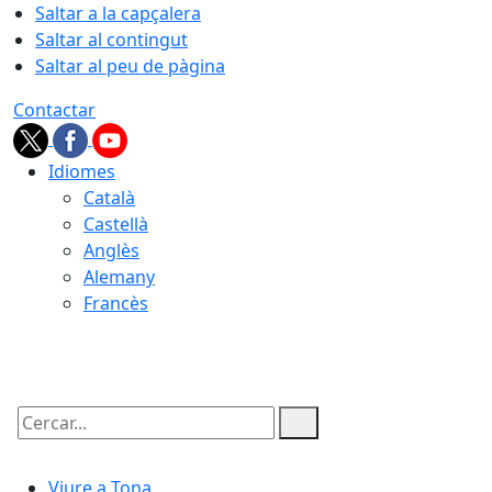
Saltar a la capçalera
Saltar al contingut
Saltar al peu de pàgina
Contactar
Idiomes
Català
Castellà
Anglès
Alemany
Francès
07.08.2026 | 11:43
Cercar:
Viure a Tona