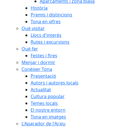
Aparcaments i zona blava
Història
Premis i distincions
Tona en xifres
Què visitar
Llocs d'interès
Rutes i excursions
Què fer
Festes i fires
Menjar i dormir
Conèixer Tona
Presentació
Autors i autores locals
Actualitat
Cultura popular
Temes locals
El nostre entorn
Tona en imatges
L'Aparador de l'Arxiu