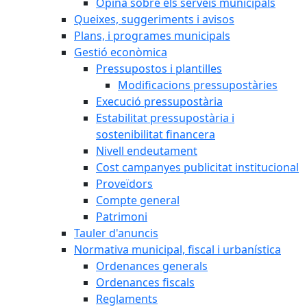
Opina sobre els serveis municipals
Queixes, suggeriments i avisos
Plans, i programes municipals
Gestió econòmica
Pressupostos i plantilles
Modificacions pressupostàries
Execució pressupostària
Estabilitat pressupostària i
sostenibilitat financera
Nivell endeutament
Cost campanyes publicitat institucional
Proveïdors
Compte general
Patrimoni
Tauler d'anuncis
Normativa municipal, fiscal i urbanística
Ordenances generals
Ordenances fiscals
Reglaments