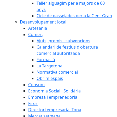
Taller aiguagim per a majors de 60
anys
Cicle de passejades per a la Gent Gran
Desenvolupament local
Artesania
Comerç
Ajuts, premis i subvencions
Calendari de festius d'obertura
comercial autoritzada
Formació
La Targetona
Normativa comercial
Obrim espais
Consum
Economia Social i Solidària
Empresa i emprenedoria
Fires
Directori empresarial Tona
Mercat setmanal