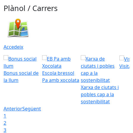
Plànol / Carrers
Accedeix
Visita
Bonus social de
Escola bressol
la llum
Pa amb xocolata
Xarxa de ciutats i
pobles cap a la
sostenibilitat
Anterior
Següent
1
2
3