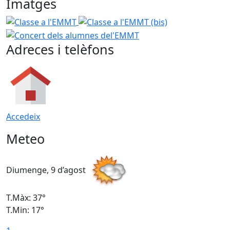
Imatges
Classe a l'EMMT
Classe a l'EMMT (bis)
Concert dels a
Adreces i telèfons
Accedeix
Meteo
Diumenge, 9 d’agost
D
T.Màx: 37°
T
T.Min: 17°
T