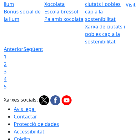
Visita
Bonus social de
Escola bressol
la llum
Pa amb xocolata
Xarxa de ciutats i
pobles cap a la
sostenibilitat
Anterior
Següent
1
2
3
4
5
Xarxes socials:
Avis legal
Contactar
Protecció de dades
Accessibilitat
Crèdits