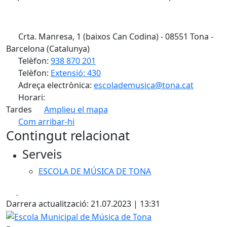
Crta. Manresa, 1 (baixos Can Codina) - 08551 Tona -
Barcelona (Catalunya)
Telèfon:
938 870 201
Telèfon:
Extensió: 430
Adreça electrònica:
escolademusica@tona.cat
Horari:
Tardes
Amplieu el mapa
Com arribar-hi
Leaflet
| ©
OpenStreetMap
contributors
Contingut relacionat
+
Serveis
−
ESCOLA DE MÚSICA DE TONA
Facebook
X
Darrera actualització: 21.07.2023 | 13:31
Escola Municipal de Música de Tona