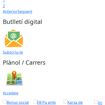
1
T
2
Anterior
Següent
Butlletí digital
Subscriu-te
Plànol / Carrers
Accedeix