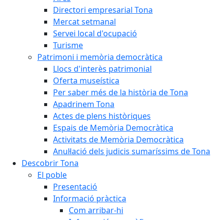
Directori empresarial Tona
Mercat setmanal
Servei local d'ocupació
Turisme
Patrimoni i memòria democràtica
Llocs d'interès patrimonial
Oferta museística
Per saber més de la història de Tona
Apadrinem Tona
Actes de plens històriques
Espais de Memòria Democràtica
Activitats de Memòria Democràtica
Anul·lació dels judicis sumaríssims de Tona
Descobrir Tona
El poble
Presentació
Informació pràctica
Com arribar-hi