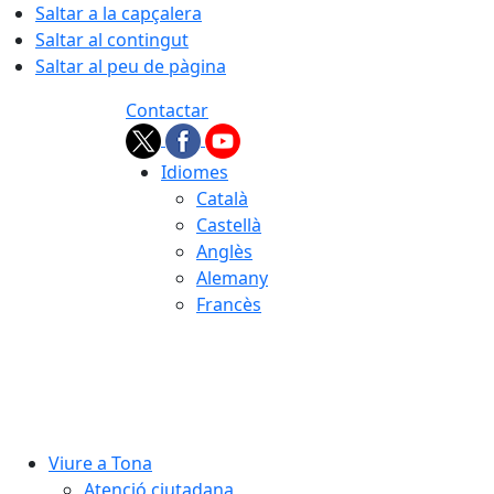
Saltar a la capçalera
Saltar al contingut
Saltar al peu de pàgina
Contactar
Idiomes
Català
Castellà
Anglès
Alemany
Francès
08.08.2026 | 12:47
Viure a Tona
Atenció ciutadana