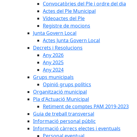
Convocatòries del Ple i ordre del dia
Actes del Ple Municipal
Vídeoactes del Ple
Registre de mocions
Junta Govern Local
Actes Junta Govern Local
Decrets i Resolucions
Any 2026
Any 2025
Any 2024
Grups municipals
Opinió grups polítics
Organització municipal
Pla d'Actuació Municipal
Retiment de comptes PAM 2019-2023
Guia de treball transversal
Informació personal públic
Informació càrrecs electes i eventuals
Personal eventual