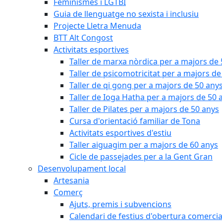
Feminismes i LGTBI
Guia de llenguatge no sexista i inclusiu
Projecte Lletra Menuda
BTT Alt Congost
Activitats esportives
Taller de marxa nòrdica per a majors de
Taller de psicomotricitat per a majors de
Taller de qi gong per a majors de 50 any
Taller de Ioga Hatha per a majors de 50 
Taller de Pilates per a majors de 50 anys
Cursa d'orientació familiar de Tona
Activitats esportives d'estiu
Taller aiguagim per a majors de 60 anys
Cicle de passejades per a la Gent Gran
Desenvolupament local
Artesania
Comerç
Ajuts, premis i subvencions
Calendari de festius d'obertura comercia