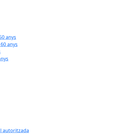
 50 anys
 60 anys
s
anys
l autoritzada