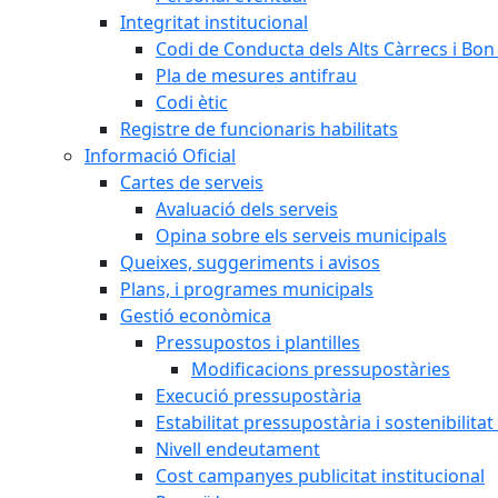
Integritat institucional
Codi de Conducta dels Alts Càrrecs i Bo
Pla de mesures antifrau
Codi ètic
Registre de funcionaris habilitats
Informació Oficial
Cartes de serveis
Avaluació dels serveis
Opina sobre els serveis municipals
Queixes, suggeriments i avisos
Plans, i programes municipals
Gestió econòmica
Pressupostos i plantilles
Modificacions pressupostàries
Execució pressupostària
Estabilitat pressupostària i sostenibilita
Nivell endeutament
Cost campanyes publicitat institucional