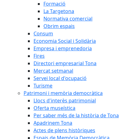
Formació
La Targetona
Normativa comercial
Obrim espais
Consum
Economia Social i Solidària
Empresa i emprenedoria
Fires
Directori empresarial Tona
Mercat setmanal
Servei local d'ocupació
Turisme
Patrimoni i memòria democràtica
Llocs d'interès patrimonial
Oferta museística
Per saber més de la història de Tona
Apadrinem Tona
Actes de plens històriques
Espais de Memòria Democràtica