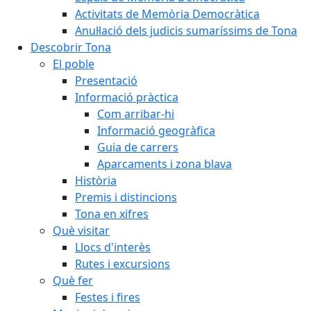
Activitats de Memòria Democràtica
Anul·lació dels judicis sumaríssims de Tona
Descobrir Tona
El poble
Presentació
Informació pràctica
Com arribar-hi
Informació geogràfica
Guia de carrers
Aparcaments i zona blava
Història
Premis i distincions
Tona en xifres
Què visitar
Llocs d'interès
Rutes i excursions
Què fer
Festes i fires