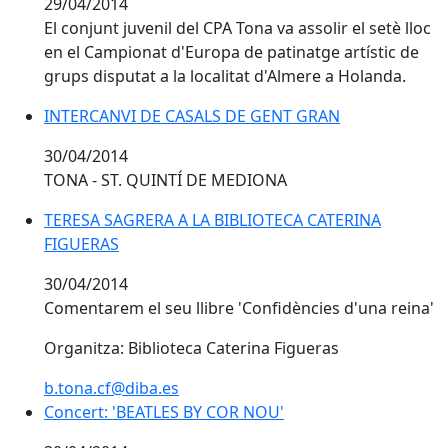
29/04/2014
El conjunt juvenil del CPA Tona va assolir el setè lloc
en el Campionat d'Europa de patinatge artístic de
grups disputat a la localitat d'Almere a Holanda.
INTERCANVI DE CASALS DE GENT GRAN
30/04/2014
TONA - ST. QUINTÍ DE MEDIONA
TERESA SAGRERA A LA BIBLIOTECA CATERINA
TERESA SAGRERA A LA BIBLIOTECA CATERINA
FIGUERAS
FIGUERAS
30/04/2014
Comentarem el seu llibre 'Confidències d'una reina'
Organitza: Biblioteca Caterina Figueras
b.tona.cf@diba.es
Concert: 'BEATLES BY COR NOU'
Concert: 'BEATLES BY COR NOU'