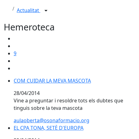
Actualitat
Hemeroteca
9
COM CUIDAR LA MEVA MASCOTA
COM CUIDAR LA MEVA MASCOTA
28/04/2014
Vine a preguntar i resoldre tots els dubtes que
tinguis sobre la teva mascota
aulaoberta@osonaformacio.org
EL CPA TONA, SETÈ D'EUROPA
EL CPA TONA, SETÈ D'EUROPA