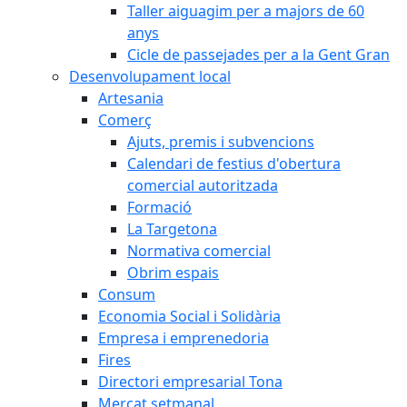
Taller aiguagim per a majors de 60
anys
Cicle de passejades per a la Gent Gran
Desenvolupament local
Artesania
Comerç
Ajuts, premis i subvencions
Calendari de festius d'obertura
comercial autoritzada
Formació
La Targetona
Normativa comercial
Obrim espais
Consum
Economia Social i Solidària
Empresa i emprenedoria
Fires
Directori empresarial Tona
Mercat setmanal