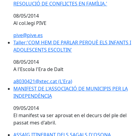
RESOLUCIÓ DE CONFLICTES EN FAMÍLIA.'
RESOLUCIÓ DE CONFLICTES EN FAMÍLIA.'
08/05/2014
Al col.legi PIVE
pive@pive.es
Taller:'COM HEM DE PARLAR PERQUÈ ELS INFANTS I
ADOLESCENTS ESCOLTIN'
08/05/2014
A l'Escola l'Era de Dalt
a8030421@xtec.cat (L'Era)
MANIFEST DE L'ASSOCIACIÓ DE MUNICIPIS PER LA
MANIFEST DE L'ASSOCIACIÓ DE MUNICIPIS PER LA
INDEPENDÈNCIA
INDEPENDÈNCIA
09/05/2014
El manifest va ser aprovat en el decurs del ple del
passat mes d'abril.
ASSAIG ITINERANT DELS SAGALS D'OSONA
ASSAIG ITINERANT DELS SAGALS D'OSONA