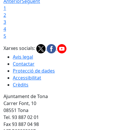
Anterior
Següent
1
2
3
4
5
Xarxes socials:
Avis legal
Contactar
Protecció de dades
Accessibilitat
Crèdits
Ajuntament de Tona
Carrer Font, 10
08551 Tona
Tel. 93 887 02 01
Fax 93 887 04 98