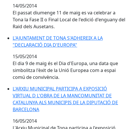
14/05/2014
El passat diumenge 11 de maig es va celebrar a
Tona la Fase II o Final Local de l'edició d'enguany del
Raid dels Ausetans.
L'AJUNTAMENT DE TONA S'ADHEREIX A LA
L'AJUNTAMENT DE TONA S'ADHEREIX A LA
"DECLARACIÓ DIA D'EUROPA"
"DECLARACIÓ DIA D'EUROPA"
15/05/2014
El dia 9 de maig és el Dia d'Europa, una data que
simbolitza l'èxit de la Unió Europea com a espai
comú de convivència.
L'ARXIU MUNICIPAL PARTICIPA A EXPOSICIÓ
L'ARXIU MUNICIPAL PARTICIPA A EXPOSICIÓ
VIRTUAL D L'OBRA DE LA MANCOMUNITAT DE
VIRTUAL D L'OBRA DE LA MANCOMUNITAT DE
CATALUNYA ALS MUNICIPIS DE LA DIPUTACIÓ DE
CATALUNYA ALS MUNICIPIS DE LA DIPUTACIÓ DE
BARCELONA
BARCELONA
16/05/2014
L'Arxiu Municipal de Tona participa a l'exposició