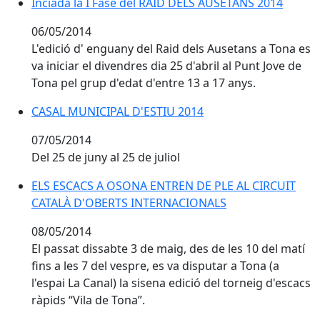
Inciada la I Fase del RAID DELS AUSETANS 2014
Inciada la I Fase del RAID DELS AUSETANS 2014
06/05/2014
L'edició d' enguany del Raid dels Ausetans a Tona es
va iniciar el divendres dia 25 d'abril al Punt Jove de
Tona pel grup d'edat d'entre 13 a 17 anys.
CASAL MUNICIPAL D'ESTIU 2014
CASAL MUNICIPAL D'ESTIU 2014
07/05/2014
Del 25 de juny al 25 de juliol
ELS ESCACS A OSONA ENTREN DE PLE AL CIRCUIT
ELS ESCACS A OSONA ENTREN DE PLE AL CIRCUIT
CATALÀ D'OBERTS INTERNACIONALS
CATALÀ D'OBERTS INTERNACIONALS
08/05/2014
El passat dissabte 3 de maig, des de les 10 del matí
fins a les 7 del vespre, es va disputar a Tona (a
l'espai La Canal) la sisena edició del torneig d'escacs
ràpids “Vila de Tona”.