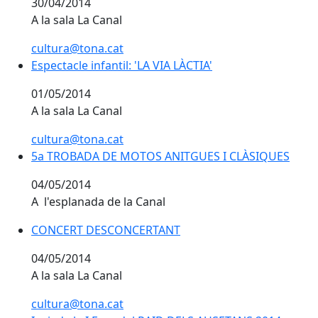
30/04/2014
A la sala La Canal
cultura@tona.cat
Espectacle infantil: 'LA VIA LÀCTIA'
Espectacle infantil: 'LA VIA LÀCTIA'
01/05/2014
A la sala La Canal
cultura@tona.cat
5a TROBADA DE MOTOS ANITGUES I CLÀSIQUES
5a TROBADA DE MOTOS ANITGUES I CLÀSIQUES
04/05/2014
A l'esplanada de la Canal
CONCERT DESCONCERTANT
CONCERT DESCONCERTANT
04/05/2014
A la sala La Canal
cultura@tona.cat