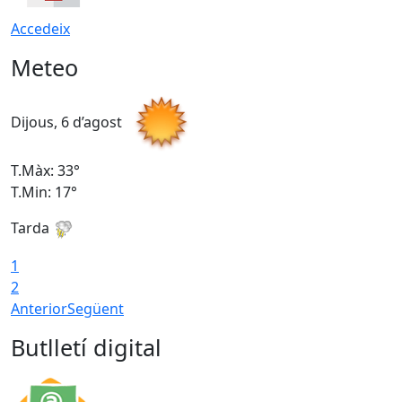
Accedeix
Meteo
Dijous, 6 d’agost
D
T.Màx: 33°
T
T.Min: 17°
T
Tarda
T
1
2
Anterior
Següent
Butlletí digital