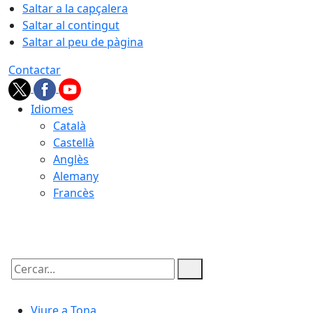
Saltar a la capçalera
Saltar al contingut
Saltar al peu de pàgina
Contactar
Idiomes
Català
Castellà
Anglès
Alemany
Francès
05.08.2026 | 21:58
Cercar:
Viure a Tona