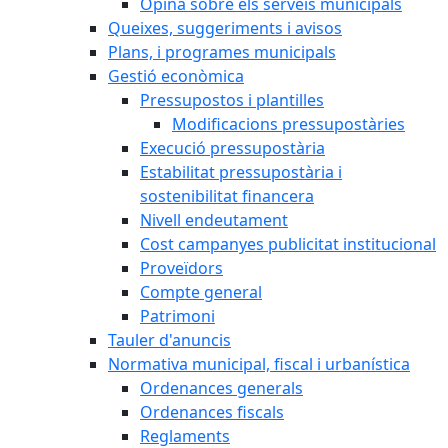
Opina sobre els serveis municipals
Queixes, suggeriments i avisos
Plans, i programes municipals
Gestió econòmica
Pressupostos i plantilles
Modificacions pressupostàries
Execució pressupostària
Estabilitat pressupostària i
sostenibilitat financera
Nivell endeutament
Cost campanyes publicitat institucional
Proveïdors
Compte general
Patrimoni
Tauler d'anuncis
Normativa municipal, fiscal i urbanística
Ordenances generals
Ordenances fiscals
Reglaments