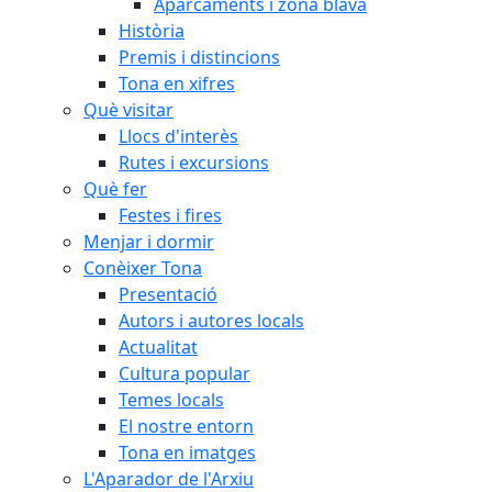
Aparcaments i zona blava
Història
Premis i distincions
Tona en xifres
Què visitar
Llocs d'interès
Rutes i excursions
Què fer
Festes i fires
Menjar i dormir
Conèixer Tona
Presentació
Autors i autores locals
Actualitat
Cultura popular
Temes locals
El nostre entorn
Tona en imatges
L'Aparador de l'Arxiu