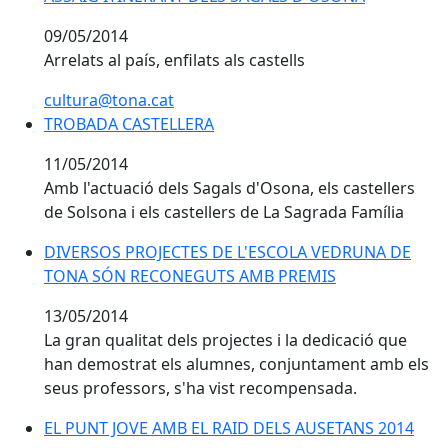
09/05/2014
Arrelats al país, enfilats als castells
cultura@tona.cat
TROBADA CASTELLERA
11/05/2014
Amb l'actuació dels Sagals d'Osona, els castellers
de Solsona i els castellers de La Sagrada Família
DIVERSOS PROJECTES DE L'ESCOLA VEDRUNA DE
DIVERSOS PROJECTES DE L'ESCOLA VEDRUNA DE
TONA SÓN RECONEGUTS AMB PREMIS
TONA SÓN RECONEGUTS AMB PREMIS
13/05/2014
La gran qualitat dels projectes i la dedicació que
han demostrat els alumnes, conjuntament amb els
seus professors, s'ha vist recompensada.
EL PUNT JOVE AMB EL RAID DELS AUSETANS 2014
EL PUNT JOVE AMB EL RAID DELS AUSETANS 2014