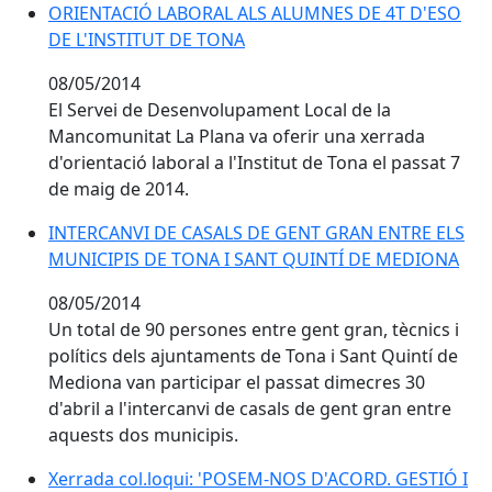
ORIENTACIÓ LABORAL ALS ALUMNES DE 4T D'ESO
ORIENTACIÓ LABORAL ALS ALUMNES DE 4T D'ESO
DE L'INSTITUT DE TONA
DE L'INSTITUT DE TONA
08/05/2014
El Servei de Desenvolupament Local de la
Mancomunitat La Plana va oferir una xerrada
d'orientació laboral a l'Institut de Tona el passat 7
de maig de 2014.
INTERCANVI DE CASALS DE GENT GRAN ENTRE ELS
INTERCANVI DE CASALS DE GENT GRAN ENTRE ELS
MUNICIPIS DE TONA I SANT QUINTÍ DE MEDIONA
MUNICIPIS DE TONA I SANT QUINTÍ DE MEDIONA
08/05/2014
Un total de 90 persones entre gent gran, tècnics i
polítics dels ajuntaments de Tona i Sant Quintí de
Mediona van participar el passat dimecres 30
d'abril a l'intercanvi de casals de gent gran entre
aquests dos municipis.
Xerrada col.loqui: 'POSEM-NOS D'ACORD. GESTIÓ I
Xerrada col.loqui: 'POSEM-NOS D'ACORD. GESTIÓ I