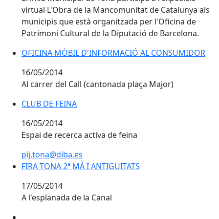
virtual L'Obra de la Mancomunitat de Catalunya als
municipis que està organitzada per l'Oficina de
Patrimoni Cultural de la Diputació de Barcelona.
OFICINA MÒBIL D'INFORMACIÓ AL CONSUMIDOR
OFICINA MÒBIL D'INFORMACIÓ AL CONSUMIDOR
16/05/2014
Al carrer del Call (cantonada plaça Major)
CLUB DE FEINA
CLUB DE FEINA
16/05/2014
Espai de recerca activa de feina
pij.tona@diba.es
FIRA TONA 2ª MÀ I ANTIGUITATS
FIRA TONA 2ª MÀ I ANTIGUITATS
17/05/2014
A l'esplanada de la Canal