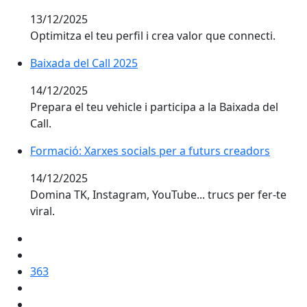
13/12/2025
Optimitza el teu perfil i crea valor que connecti.
Baixada del Call 2025
Baixada del Call 2025
14/12/2025
Prepara el teu vehicle i participa a la Baixada del
Call.
Formació: Xarxes socials per a futurs creadors
Formació: Xarxes socials per a futurs creadors
14/12/2025
Domina TK, Instagram, YouTube... trucs per fer-te
viral.
363