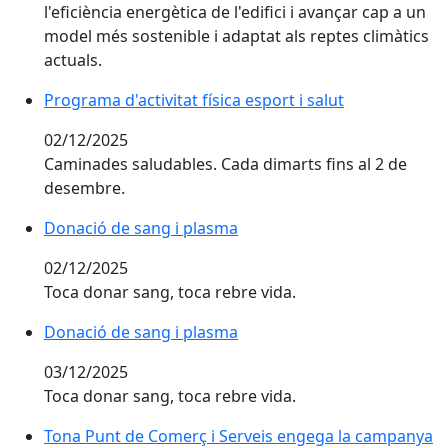
l'eficiència energètica de l'edifici i avançar cap a un
model més sostenible i adaptat als reptes climàtics
actuals.
Programa d'activitat física esport i salut
Programa d'activitat física esport i salut
02/12/2025
Caminades saludables. Cada dimarts fins al 2 de
desembre.
Donació de sang i plasma
Donació de sang i plasma
02/12/2025
Toca donar sang, toca rebre vida.
Donació de sang i plasma
Donació de sang i plasma
03/12/2025
Toca donar sang, toca rebre vida.
Tona Punt de Comerç i Serveis engega la campanya de
Tona Punt de Comerç i Serveis engega la campanya