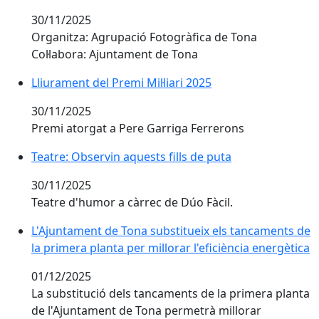
30/11/2025
Organitza: Agrupació Fotogràfica de Tona
Col·labora: Ajuntament de Tona
Lliurament del Premi Mil·liari 2025
Lliurament del Premi Mil·liari 2025
30/11/2025
Premi atorgat a Pere Garriga Ferrerons
Teatre: Observin aquests fills de puta
Teatre: Observin aquests fills de puta
30/11/2025
Teatre d'humor a càrrec de Dúo Fàcil.
L'Ajuntament de Tona substitueix els tancaments de la 
L'Ajuntament de Tona substitueix els tancaments de
la primera planta per millorar l'eficiència energètica
01/12/2025
La substitució dels tancaments de la primera planta
de l'Ajuntament de Tona permetrà millorar