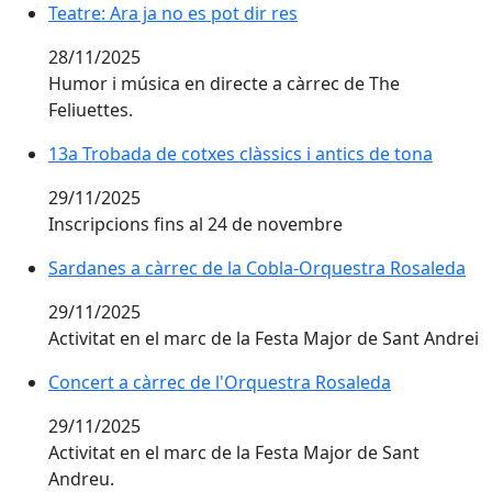
Teatre: Ara ja no es pot dir res
Teatre: Ara ja no es pot dir res
28/11/2025
Humor i música en directe a càrrec de The
Feliuettes.
13a Trobada de cotxes clàssics i antics de tona
13a Trobada de cotxes clàssics i antics de tona
29/11/2025
Inscripcions fins al 24 de novembre
Sardanes a càrrec de la Cobla-Orquestra Rosaleda
Sardanes a càrrec de la Cobla-Orquestra Rosaleda
29/11/2025
Activitat en el marc de la Festa Major de Sant Andrei
Concert a càrrec de l'Orquestra Rosaleda
Concert a càrrec de l'Orquestra Rosaleda
29/11/2025
Activitat en el marc de la Festa Major de Sant
Andreu.