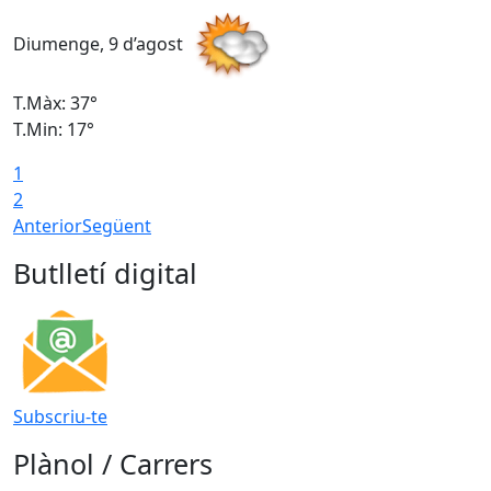
Diumenge, 9 d’agost
D
T.Màx: 37°
T
T.Min: 17°
T
1
T
2
Anterior
Següent
Butlletí digital
Subscriu-te
Plànol / Carrers