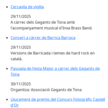
Cercavila de vigília
Cercavila de vigília
29/11/2025
A càrrec dels Gegants de Tona amb
l'acompanyament musical d'Inxa Brass Band.
Concert a càrrec de Barrica Barraca
Concert a càrrec de Barrica Barraca
29/11/2025
Versions de Barricada i temes de hard rock en
català.
Passada de Festa Major a càrrec dels Gegants de Ton
Passada de Festa Major a càrrec dels Gegants de
Tona
30/11/2025
Organitza: Associació Gegants de Tona
Lliurament de premis del Concurs Fotogràfic Castell 
Lliurament de premis del Concurs Fotogràfic Castell
d'Or