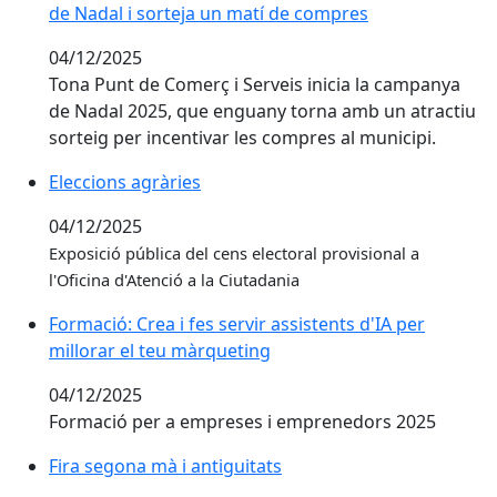
de Nadal i sorteja un matí de compres
04/12/2025
Tona Punt de Comerç i Serveis inicia la campanya
de Nadal 2025, que enguany torna amb un atractiu
sorteig per incentivar les compres al municipi.
Eleccions agràries
Eleccions agràries
04/12/2025
Exposició pública del cens electoral provisional a
l'Oficina d'Atenció a la Ciutadania
Formació: Crea i fes servir assistents d'IA per millora
Formació: Crea i fes servir assistents d'IA per
millorar el teu màrqueting
04/12/2025
Formació per a empreses i emprenedors 2025
Fira segona mà i antiguitats
Fira segona mà i antiguitats