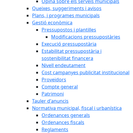
Opina sobre els serveis municipals
Queixes, suggeriments i avisos
Plans, i programes municipals
Gestió econòmica
Pressupostos i plantilles
Modificacions pressupostàries
Execució pressupostària
Estabilitat pressupostària i
sostenibilitat financera
Nivell endeutament
Cost campanyes publicitat institucional
Proveïdors
Compte general
Patrimoni
Tauler d'anuncis
Normativa municipal, fiscal i urbanística
Ordenances generals
Ordenances fiscals
Reglaments