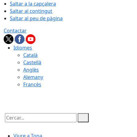
Saltar a la capçalera
Saltar al contingut
Saltar al peu de pàgina
Contactar
Idiomes
Català
Castellà
Anglès
Alemany
Francès
09.08.2026 | 09:55
Cercar:
Viure a Tona