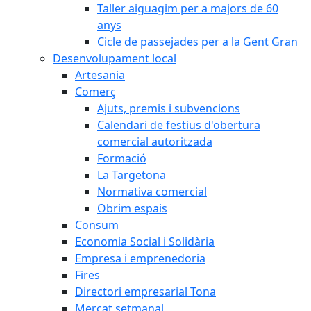
Taller aiguagim per a majors de 60
anys
Cicle de passejades per a la Gent Gran
Desenvolupament local
Artesania
Comerç
Ajuts, premis i subvencions
Calendari de festius d'obertura
comercial autoritzada
Formació
La Targetona
Normativa comercial
Obrim espais
Consum
Economia Social i Solidària
Empresa i emprenedoria
Fires
Directori empresarial Tona
Mercat setmanal