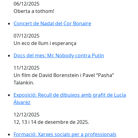
06/12/2025
Oberta a tothom!
Concert de Nadal del Cor Bonaire
Concert de Nadal del Cor Bonaire
07/12/2025
Un eco de llum i esperança
Docs del mes: Mr. Nobody contra Putin
Docs del mes: Mr. Nobody contra Putin
11/12/2025
Un film de David Borenstein i Pavel “Pasha”
Talankin.
Exposició: Recull de dibuixos amb grafit de Lucía Álva
Exposició: Recull de dibuixos amb grafit de Lucía
Álvarez
12/12/2025
12, 13 i 14 de desembre de 2025.
Formació: Xarxes socials per a professionals
Formació: Xarxes socials per a professionals