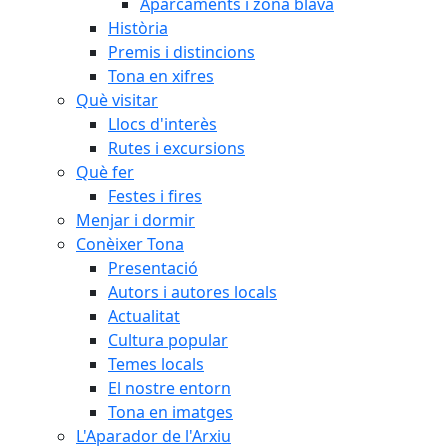
Aparcaments i zona blava
Història
Premis i distincions
Tona en xifres
Què visitar
Llocs d'interès
Rutes i excursions
Què fer
Festes i fires
Menjar i dormir
Conèixer Tona
Presentació
Autors i autores locals
Actualitat
Cultura popular
Temes locals
El nostre entorn
Tona en imatges
L'Aparador de l'Arxiu