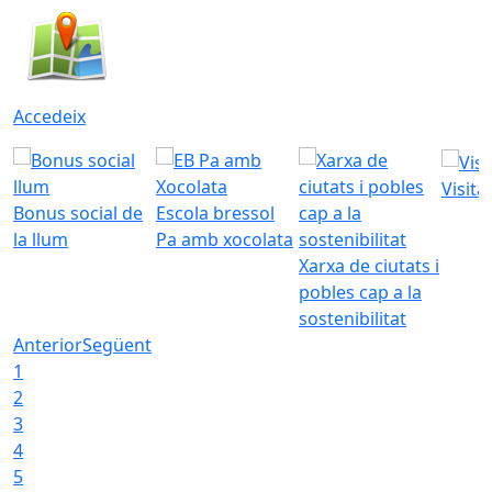
Accedeix
Visita
Bonus social de
Escola bressol
la llum
Pa amb xocolata
Xarxa de ciutats i
pobles cap a la
sostenibilitat
Anterior
Següent
1
2
3
4
5