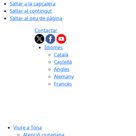
Saltar a la capçalera
Saltar al contingut
Saltar al peu de pàgina
Contactar
Idiomes
Català
Castellà
Anglès
Alemany
Francès
07.08.2026 | 20:24
Viure a Tona
Atenció ciutadana