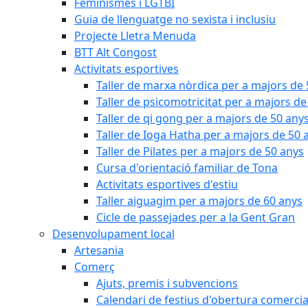
Feminismes i LGTBI
Guia de llenguatge no sexista i inclusiu
Projecte Lletra Menuda
BTT Alt Congost
Activitats esportives
Taller de marxa nòrdica per a majors de
Taller de psicomotricitat per a majors de
Taller de qi gong per a majors de 50 any
Taller de Ioga Hatha per a majors de 50 
Taller de Pilates per a majors de 50 anys
Cursa d'orientació familiar de Tona
Activitats esportives d'estiu
Taller aiguagim per a majors de 60 anys
Cicle de passejades per a la Gent Gran
Desenvolupament local
Artesania
Comerç
Ajuts, premis i subvencions
Calendari de festius d'obertura comercia