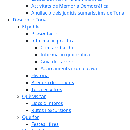
Activitats de Memòria Democràtica
Anul·lació dels judicis sumaríssims de Tona
Descobrir Tona
El poble
Presentació
Informació pràctica
Com arribar-hi
Informació geogràfica
Guia de carrers
Aparcaments i zona blava
Història
Premis i distincions
Tona en xifres
Què visitar
Llocs d'interès
Rutes i excursions
Què fer
Festes i fires