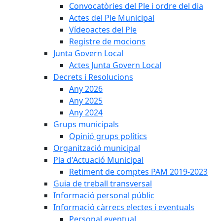
Convocatòries del Ple i ordre del dia
Actes del Ple Municipal
Vídeoactes del Ple
Registre de mocions
Junta Govern Local
Actes Junta Govern Local
Decrets i Resolucions
Any 2026
Any 2025
Any 2024
Grups municipals
Opinió grups polítics
Organització municipal
Pla d'Actuació Municipal
Retiment de comptes PAM 2019-2023
Guia de treball transversal
Informació personal públic
Informació càrrecs electes i eventuals
Personal eventual