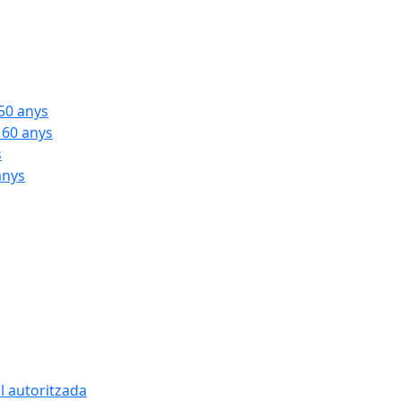
 50 anys
 60 anys
s
anys
l autoritzada