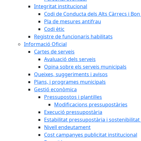
Integritat institucional
Codi de Conducta dels Alts Càrrecs i Bo
Pla de mesures antifrau
Codi ètic
Registre de funcionaris habilitats
Informació Oficial
Cartes de serveis
Avaluació dels serveis
Opina sobre els serveis municipals
Queixes, suggeriments i avisos
Plans, i programes municipals
Gestió econòmica
Pressupostos i plantilles
Modificacions pressupostàries
Execució pressupostària
Estabilitat pressupostària i sostenibilita
Nivell endeutament
Cost campanyes publicitat institucional