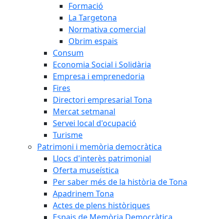
Formació
La Targetona
Normativa comercial
Obrim espais
Consum
Economia Social i Solidària
Empresa i emprenedoria
Fires
Directori empresarial Tona
Mercat setmanal
Servei local d'ocupació
Turisme
Patrimoni i memòria democràtica
Llocs d'interès patrimonial
Oferta museística
Per saber més de la història de Tona
Apadrinem Tona
Actes de plens històriques
Espais de Memòria Democràtica