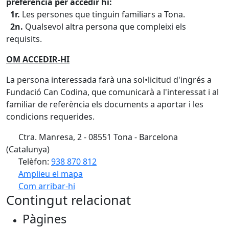
preferència per accedir hi:
1r.
Les persones que tinguin familiars a Tona.
2n.
Qualsevol altra persona que compleixi els
requisits.
OM ACCEDIR-HI
La persona interessada farà una sol•licitud d'ingrés a
Fundació Can Codina, que comunicarà a l'interessat i al
familiar de referència els documents a aportar i les
condicions requerides.
Ctra. Manresa, 2 - 08551 Tona - Barcelona
(Catalunya)
Telèfon:
938 870 812
Amplieu el mapa
Com arribar-hi
Leaflet
| ©
OpenStreetMap
contributors
Contingut relacionat
+
Pàgines
−