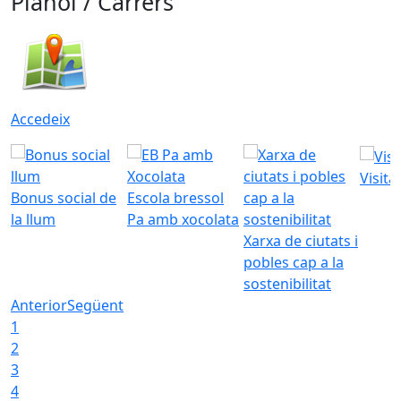
Plànol / Carrers
Accedeix
Visita
Bonus social de
Escola bressol
la llum
Pa amb xocolata
Xarxa de ciutats i
pobles cap a la
sostenibilitat
Anterior
Següent
1
2
3
4