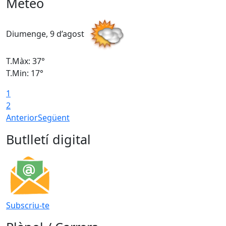
Meteo
Diumenge, 9 d’agost
D
T.Màx: 37°
T
T.Min: 17°
T
1
T
2
Anterior
Següent
Butlletí digital
Subscriu-te