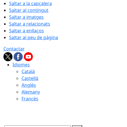
Saltar a la capçalera
Saltar al contingut
Saltar a imatges
Saltar a relacionats
Saltar a enllaços
Saltar al peu de pàgina
Contactar
Idiomes
Català
Castellà
Anglès
Alemany
Francès
09.08.2026 | 11:38